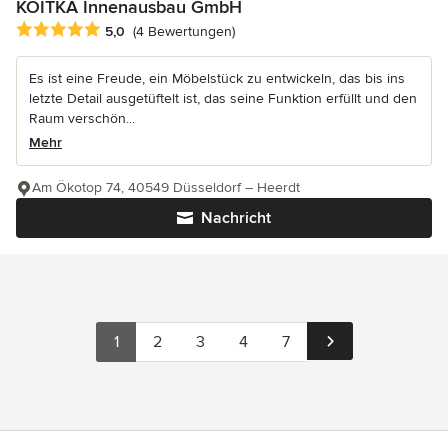
KOITKA Innenausbau GmbH
Durchschnittliche Bewertung: 5 von 5 Sternen
5,0
(4 Bewertungen)
Es ist eine Freude, ein Möbelstück zu entwickeln, das bis ins
letzte Detail ausgetüftelt ist, das seine Funktion erfüllt und den
Raum verschön...
Mehr
Am Ökotop 74, 40549 Düsseldorf – Heerdt
Nachricht
1
2
3
4
7