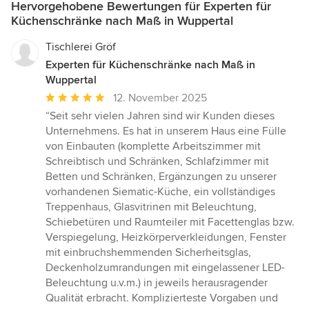
Hervorgehobene Bewertungen für Experten für
Küchenschränke nach Maß in Wuppertal
Tischlerei Gröf
Experten für Küchenschränke nach Maß in
Wuppertal
Durchschnittliche
12. November 2025
Bewertung:
“Seit sehr vielen Jahren sind wir Kunden dieses
5
Unternehmens. Es hat in unserem Haus eine Fülle
von
von Einbauten (komplette Arbeitszimmer mit
5
Schreibtisch und Schränken, Schlafzimmer mit
Sternen
Betten und Schränken, Ergänzungen zu unserer
vorhandenen Siematic-Küche, ein vollständiges
Treppenhaus, Glasvitrinen mit Beleuchtung,
Schiebetüren und Raumteiler mit Facettenglas bzw.
Verspiegelung, Heizkörperverkleidungen, Fenster
mit einbruchshemmenden Sicherheitsglas,
Deckenholzumrandungen mit eingelassener LED-
Beleuchtung u.v.m.) in jeweils herausragender
Qualität erbracht. Komplizierteste Vorgaben und