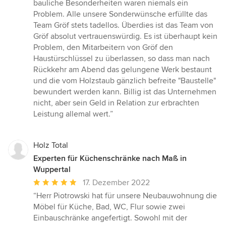
bauliche Besonderheiten waren niemals ein
Problem. Alle unsere Sonderwünsche erfüllte das
Team Gröf stets tadellos. Überdies ist das Team von
Gröf absolut vertrauenswürdig. Es ist überhaupt kein
Problem, den Mitarbeitern von Gröf den
Haustürschlüssel zu überlassen, so dass man nach
Rückkehr am Abend das gelungene Werk bestaunt
und die vom Holzstaub gänzlich befreite "Baustelle"
bewundert werden kann. Billig ist das Unternehmen
nicht, aber sein Geld in Relation zur erbrachten
Leistung allemal wert.”
Holz Total
Experten für Küchenschränke nach Maß in
Wuppertal
Durchschnittliche
17. Dezember 2022
Bewertung:
“Herr Piotrowski hat für unsere Neubauwohnung die
5
Möbel für Küche, Bad, WC, Flur sowie zwei
von
Einbauschränke angefertigt. Sowohl mit der