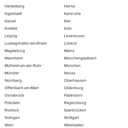
Heidelberg
Herne
Ingolstadt
Karlsruhe
Kassel
Kiel
Krefeld
Köln
Leipzig
Leverkusen
Ludwigshafen-am-Rhein
Lübeck
Magdeburg
Mainz
Mannheim
Mönchen­gladbach
Mülheim-an-der-Ruhr
München
Münster
Neuss
Nürnberg
Oberhausen
Offenbach-am-Main
Oldenburg
Osnabrück
Paderborn
Potsdam
Regensburg
Rostock
Saarbrücken
Solingen
Stuttgart
Wien
Wiesbaden