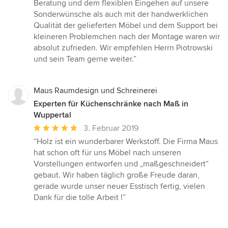
5
Beratung und dem flexiblen Eingehen auf unsere
Sternen
Sonderwünsche als auch mit der handwerklichen
Qualität der gelieferten Möbel und dem Support bei
kleineren Problemchen nach der Montage waren wir
absolut zufrieden. Wir empfehlen Herrn Piotrowski
und sein Team gerne weiter.”
Maus Raumdesign und Schreinerei
Experten für Küchenschränke nach Maß in
Wuppertal
Durchschnittliche
3. Februar 2019
Bewertung:
“Holz ist ein wunderbarer Werkstoff. Die Firma Maus
5
hat schon oft für uns Möbel nach unseren
von
Vorstellungen entworfen und „maßgeschneidert“
5
gebaut. Wir haben täglich große Freude daran,
Sternen
gerade wurde unser neuer Esstisch fertig, vielen
Dank für die tolle Arbeit !”