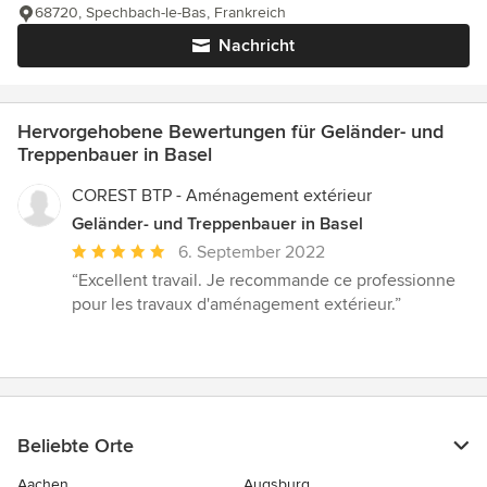
68720, Spechbach-le-Bas, Frankreich
Nachricht
Hervorgehobene Bewertungen für Geländer- und
Treppenbauer in Basel
COREST BTP - Aménagement extérieur
Geländer- und Treppenbauer in Basel
Durchschnittliche
6. September 2022
Bewertung:
“Excellent travail. Je recommande ce professionne
5
pour les travaux d'aménagement extérieur.”
von
5
Sternen
Beliebte Orte
Aachen
Augsburg