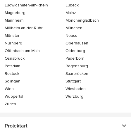
Ludwigshafen-am-Rhein
Lübeck
Magdeburg
Mainz
Mannheim
Mönchen­gladbach
Mülheim-an-der-Ruhr
München
Münster
Neuss
Nürnberg
Oberhausen
Offenbach-am-Main
Oldenburg
Osnabrück
Paderborn
Potsdam
Regensburg
Rostock
Saarbrücken
Solingen
Stuttgart
Wien
Wiesbaden
Wuppertal
Würzburg
Zürich
Projektart