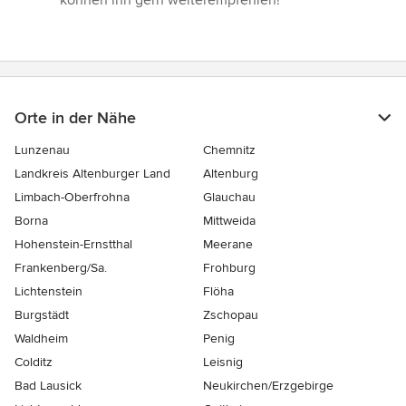
können ihn gern weiterempfehlen!”
Sternen
Orte in der Nähe
Lunzenau
Chemnitz
Landkreis Altenburger Land
Altenburg
Limbach-Oberfrohna
Glauchau
Borna
Mittweida
Hohenstein-Ernstthal
Meerane
Frankenberg/Sa.
Frohburg
Lichtenstein
Flöha
Burgstädt
Zschopau
Waldheim
Penig
Colditz
Leisnig
Bad Lausick
Neukirchen/Erzgebirge