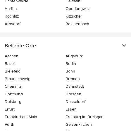
Lichtenwalde
Geithain
Hartha
Oberlungwitz
Rochlitz
Kitzscher
Arnsdorf
Reichenbach
Beliebte Orte
Aachen
Augsburg
Basel
Berlin
Bielefeld
Bonn
Braunschweig
Bremen
Chemnitz
Darmstadt
Dortmund
Dresden
Duisburg
Düsseldorf
Erfurt
Essen
Frankfurt am Main
Freiburg-im-Breisgau
Fürth
Gelsenkirchen