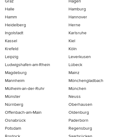
Graz
Hagen
Halle
Hamburg
Hamm
Hannover
Heidelberg
Herne
Ingolstadt
Karlsruhe
Kassel
Kiel
Krefeld
Köln
Leipzig
Leverkusen
Ludwigshafen-am-Rhein
Lübeck
Magdeburg
Mainz
Mannheim
Mönchen­gladbach
Mülheim-an-der-Ruhr
München
Münster
Neuss
Nürnberg
Oberhausen
Offenbach-am-Main
Oldenburg
Osnabrück
Paderborn
Potsdam
Regensburg
Rostock
Saarbrücken