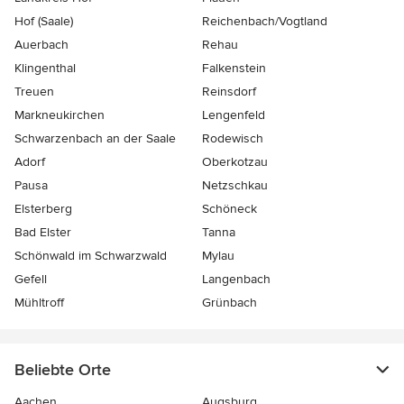
Hof (Saale)
Reichenbach/Vogtland
Auerbach
Rehau
Klingenthal
Falkenstein
Treuen
Reinsdorf
Markneukirchen
Lengenfeld
Schwarzenbach an der Saale
Rodewisch
Adorf
Oberkotzau
Pausa
Netzschkau
Elsterberg
Schöneck
Bad Elster
Tanna
Schönwald im Schwarzwald
Mylau
Gefell
Langenbach
Mühltroff
Grünbach
Beliebte Orte
Aachen
Augsburg