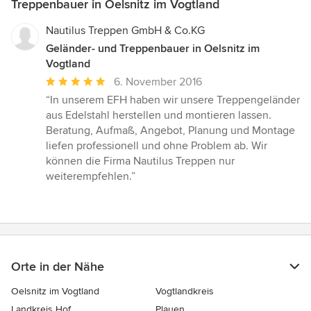
Treppenbauer in Oelsnitz im Vogtland
Nautilus Treppen GmbH & Co.KG
Geländer- und Treppenbauer in Oelsnitz im
Vogtland
Durchschnittliche
6. November 2016
Bewertung:
“In unserem EFH haben wir unsere Treppengeländer
5
aus Edelstahl herstellen und montieren lassen.
von
Beratung, Aufmaß, Angebot, Planung und Montage
5
liefen professionell und ohne Problem ab. Wir
Sternen
können die Firma Nautilus Treppen nur
weiterempfehlen.”
Orte in der Nähe
Oelsnitz im Vogtland
Vogtlandkreis
Landkreis Hof
Plauen