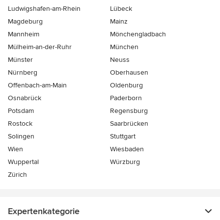
Ludwigshafen-am-Rhein
Lübeck
Magdeburg
Mainz
Mannheim
Mönchen­gladbach
Mülheim-an-der-Ruhr
München
Münster
Neuss
Nürnberg
Oberhausen
Offenbach-am-Main
Oldenburg
Osnabrück
Paderborn
Potsdam
Regensburg
Rostock
Saarbrücken
Solingen
Stuttgart
Wien
Wiesbaden
Wuppertal
Würzburg
Zürich
Expertenkategorie