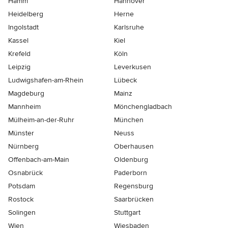
Hamm
Hannover
Heidelberg
Herne
Ingolstadt
Karlsruhe
Kassel
Kiel
Krefeld
Köln
Leipzig
Leverkusen
Ludwigshafen-am-Rhein
Lübeck
Magdeburg
Mainz
Mannheim
Mönchen­gladbach
Mülheim-an-der-Ruhr
München
Münster
Neuss
Nürnberg
Oberhausen
Offenbach-am-Main
Oldenburg
Osnabrück
Paderborn
Potsdam
Regensburg
Rostock
Saarbrücken
Solingen
Stuttgart
Wien
Wiesbaden