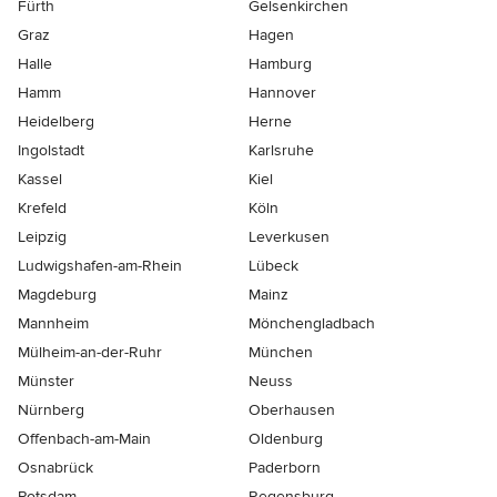
Fürth
Gelsenkirchen
Graz
Hagen
Halle
Hamburg
Hamm
Hannover
Heidelberg
Herne
Ingolstadt
Karlsruhe
Kassel
Kiel
Krefeld
Köln
Leipzig
Leverkusen
Ludwigshafen-am-Rhein
Lübeck
Magdeburg
Mainz
Mannheim
Mönchen­gladbach
Mülheim-an-der-Ruhr
München
Münster
Neuss
Nürnberg
Oberhausen
Offenbach-am-Main
Oldenburg
Osnabrück
Paderborn
Potsdam
Regensburg