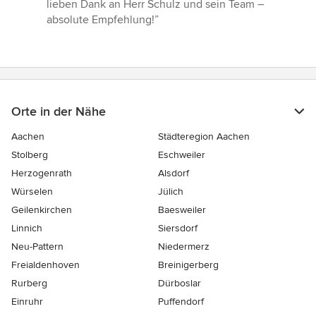
5
lieben Dank an Herr Schulz und sein Team –
Sternen
absolute Empfehlung!”
Orte in der Nähe
Aachen
Städteregion Aachen
Stolberg
Eschweiler
Herzogenrath
Alsdorf
Würselen
Jülich
Geilenkirchen
Baesweiler
Linnich
Siersdorf
Neu-Pattern
Niedermerz
Freialdenhoven
Breinigerberg
Rurberg
Dürboslar
Einruhr
Puffendorf