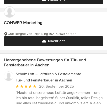
CONWER Marketing
Graf-Berghe-von-Trips-Ring 192, 50169 Kerpen
Nachricht
Hervorgehobene Bewertungen für Tür- und
Fensterbauer in Aachen
Schulz Loft – Lofttüren & Festelemente
Tür- und Fensterbauer in Aachen
Durchschnittliche
20. September 2025
Bewertung:
“Heute ist unsere neue Lofttür angekommen – und
5
ich bin total begeistert! Super Qualität, tolles Design
von
und alles lief zuverlässig und unkompliziert. Vielen