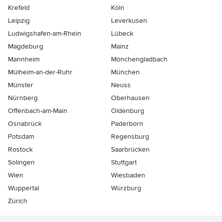
Krefeld
Köln
Leipzig
Leverkusen
Ludwigshafen-am-Rhein
Lübeck
Magdeburg
Mainz
Mannheim
Mönchen­gladbach
Mülheim-an-der-Ruhr
München
Münster
Neuss
Nürnberg
Oberhausen
Offenbach-am-Main
Oldenburg
Osnabrück
Paderborn
Potsdam
Regensburg
Rostock
Saarbrücken
Solingen
Stuttgart
Wien
Wiesbaden
Wuppertal
Würzburg
Zürich