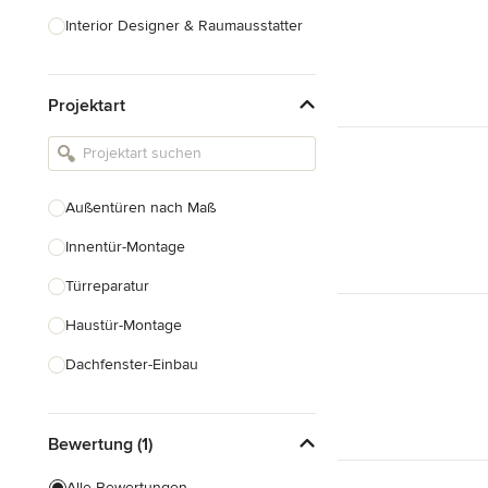
Interior Designer & Raumausstatter
Küchenplanung
Projektart
Landschaftsarchitekten
Armaturen & Sanitärbedarf
Beleuchtung
Außentüren nach Maß
Einbauschränke
Innentür-Montage
Alle anzeigen
Türreparatur
Haustür-Montage
Dachfenster-Einbau
Fenstermontage
Bewertung (1)
Fenster nach Maß
Faltschiebetüren
Alle Bewertungen