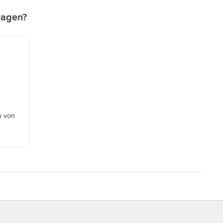
ragen?
n von