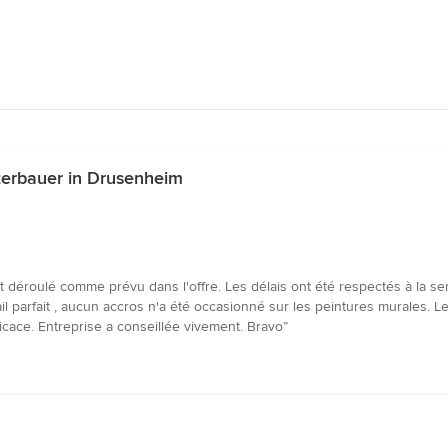
terbauer in Drusenheim
déroulé comme prévu dans l'offre. Les délais ont été respectés à la sema
ail parfait , aucun accros n'a été occasionné sur les peintures murales. 
ficace. Entreprise a conseillée vivement. Bravo”