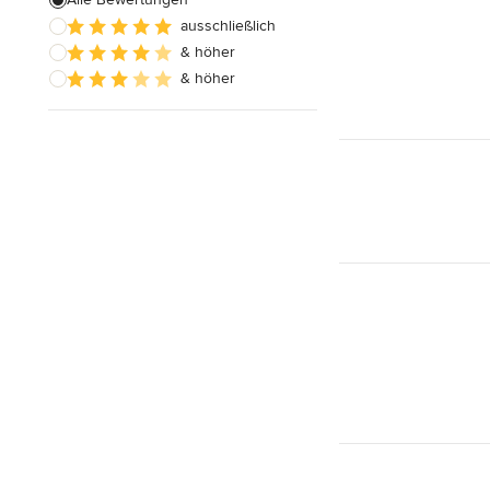
ausschließlich
Innentüren nach Maß
& höher
Außenfensterläden
& höher
Alle anzeigen