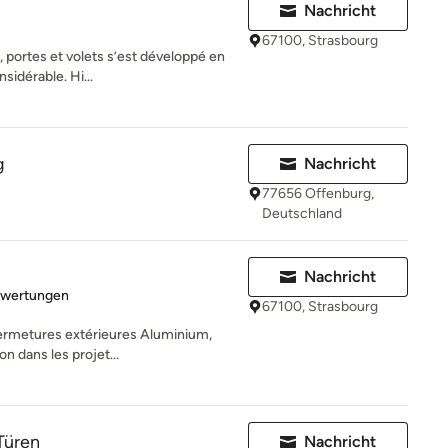
Nachricht
67100, Strasbourg
s, portes et volets s’est développé en
sidérable. Hi...
g
Nachricht
77656 Offenburg,
Deutschland
Nachricht
rtung: 5 von 5 Sternen
ewertungen
67100, Strasbourg
fermetures extérieures Aluminium,
on dans les projet...
Türen
Nachricht