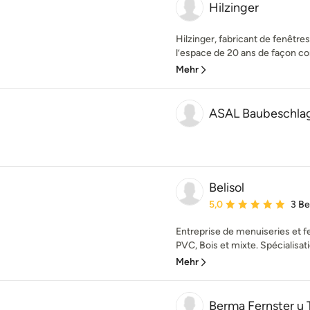
Hilzinger
Hilzinger, fabricant de fenêtre
l’espace de 20 ans de façon con
Mehr
ASAL Baubeschla
Belisol
Durchschnittliche Bewe
5,0
3 B
Entreprise de menuiseries et 
PVC, Bois et mixte. Spécialisati
Mehr
Berma Fernster u 