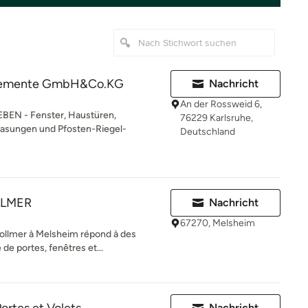
elemente GmbH&Co.KG
Nachricht
An der Rossweid 6,
N - Fenster, Haustüren,
76229 Karlsruhe,
lasungen und Pfosten-Riegel-
Deutschland
LLMER
Nachricht
67270, Melsheim
Vollmer à Melsheim répond à des
de portes, fenêtres et...
Nachricht