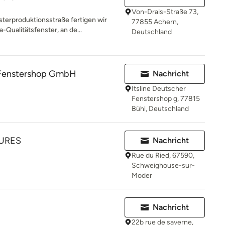
Von-Drais-Straße 73,
erproduktionsstraße fertigen wir
77855 Achern,
Qualitätsfenster, an de...
Deutschland
r Fenstershop GmbH
Nachricht
Itsline Deutscher
Fenstershop g, 77815
Bühl, Deutschland
URES
Nachricht
Rue du Ried, 67590,
Schweighouse-sur-
Moder
Nachricht
22b rue de saverne,