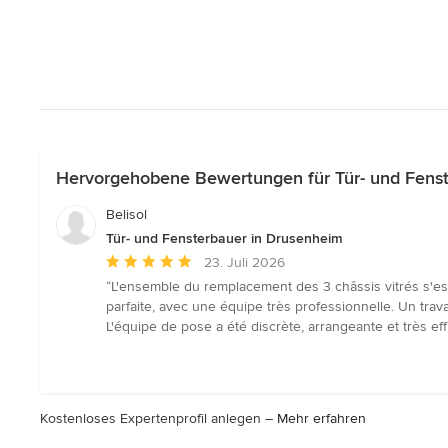
Hervorgehobene Bewertungen für Tür- und Fens
Belisol
Tür- und Fensterbauer in Drusenheim
Durchschnittliche
23. Juli 2026
Bewertung:
“L'ensemble du remplacement des 3 châssis vitrés s'est 
5
parfaite, avec une équipe très professionnelle. Un trav
von
L'équipe de pose a été discrète, arrangeante et très ef
5
Sternen
Kostenloses Expertenprofil anlegen –
Mehr erfahren