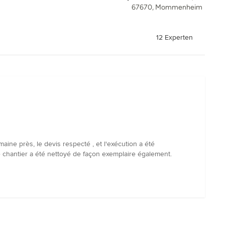
67670, Mommenheim
12 Experten
ine près, le devis respecté , et l'exécution a été
Le chantier a été nettoyé de façon exemplaire également.