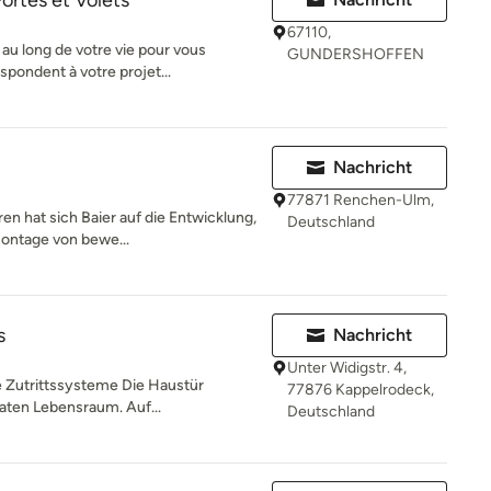
ortes et Volets
67110,
u long de votre vie pour vous
GUNDERSHOFFEN
spondent à votre projet...
Nachricht
77871 Renchen-Ulm,
en hat sich Baier auf die Entwicklung,
Deutschland
ontage von bewe...
s
Nachricht
Unter Widigstr. 4,
ve Zutrittssysteme Die Haustür
77876 Kappelrodeck,
vaten Lebensraum. Auf...
Deutschland