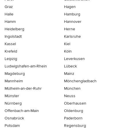
Graz
Hagen
Halle
Hamburg
Hamm
Hannover
Heidelberg
Herne
Ingolstadt
Karlsruhe
Kassel
Kiel
Krefeld
Köln
Leipzig
Leverkusen
Ludwigshafen-am-Rhein
Lübeck
Magdeburg
Mainz
Mannheim
Mönchen­gladbach
Mülheim-an-der-Ruhr
München
Münster
Neuss
Nürnberg
Oberhausen
Offenbach-am-Main
Oldenburg
Osnabrück
Paderborn
Potsdam
Regensburg