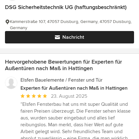
DSG Sicherheitstechnik UG (haftungsbeschränkt)
Kammerstraße 107, 47057 Duisburg, Germany, 47057 Duisburg,
Germany
Nachricht
Hervorgehobene Bewertungen für Experten für
Außentüren nach Maß in Hattingen
Elsfen Bauelemente / Fenster und Tür
Experten für Außentüren nach Maß in Hattingen
Durchschnittliche
23. August 2025
Bewertung:
“Elsfen Fensterbau hat uns mit super Qualität und
5
fairen Preisen überzeugt. Die Fenster sehen klasse
von
aus, wurden sauber eingebaut und alles lief
5
reibungslos. Man merkt, dass hier Wert auf gute
Sternen
Arbeit gelegt wird. Sehr freundliches Team und
absolut zuverlässig – eine Firma, die man wirklich