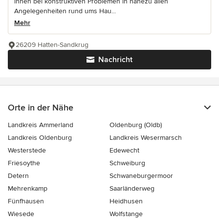
ihnen bei konstruktiven Problemen in nahezu allen
Angelegenheiten rund ums Hau...
Mehr
26209 Hatten-Sandkrug
Nachricht
Orte in der Nähe
Landkreis Ammerland
Oldenburg (Oldb)
Landkreis Oldenburg
Landkreis Wesermarsch
Westerstede
Edewecht
Friesoythe
Schweiburg
Detern
Schwaneburgermoor
Mehrenkamp
Saarländerweg
Fünfhausen
Heidhusen
Wiesede
Wolfstange