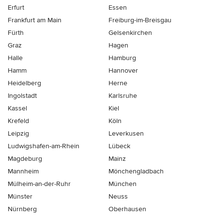
Erfurt
Essen
Frankfurt am Main
Freiburg-im-Breisgau
Fürth
Gelsenkirchen
Graz
Hagen
Halle
Hamburg
Hamm
Hannover
Heidelberg
Herne
Ingolstadt
Karlsruhe
Kassel
Kiel
Krefeld
Köln
Leipzig
Leverkusen
Ludwigshafen-am-Rhein
Lübeck
Magdeburg
Mainz
Mannheim
Mönchen­gladbach
Mülheim-an-der-Ruhr
München
Münster
Neuss
Nürnberg
Oberhausen