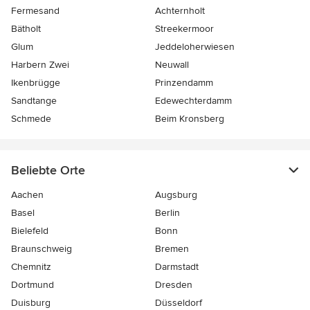
Fermesand
Achternholt
Bätholt
Streekermoor
Glum
Jeddeloherwiesen
Harbern Zwei
Neuwall
Ikenbrügge
Prinzendamm
Sandtange
Edewechterdamm
Schmede
Beim Kronsberg
Beliebte Orte
Aachen
Augsburg
Basel
Berlin
Bielefeld
Bonn
Braunschweig
Bremen
Chemnitz
Darmstadt
Dortmund
Dresden
Duisburg
Düsseldorf