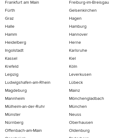
Frankfurt am Main
Freiburg-im-Breisgau
Fürth
Gelsenkirchen
Graz
Hagen
Halle
Hamburg
Hamm
Hannover
Heidelberg
Herne
Ingolstadt
Karlsruhe
Kassel
Kiel
Krefeld
Köln
Leipzig
Leverkusen
Ludwigshafen-am-Rhein
Lübeck
Magdeburg
Mainz
Mannheim
Mönchen­gladbach
Mülheim-an-der-Ruhr
München
Münster
Neuss
Nürnberg
Oberhausen
Offenbach-am-Main
Oldenburg