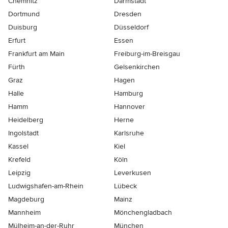
Chemnitz
Darmstadt
Dortmund
Dresden
Duisburg
Düsseldorf
Erfurt
Essen
Frankfurt am Main
Freiburg-im-Breisgau
Fürth
Gelsenkirchen
Graz
Hagen
Halle
Hamburg
Hamm
Hannover
Heidelberg
Herne
Ingolstadt
Karlsruhe
Kassel
Kiel
Krefeld
Köln
Leipzig
Leverkusen
Ludwigshafen-am-Rhein
Lübeck
Magdeburg
Mainz
Mannheim
Mönchen­gladbach
Mülheim-an-der-Ruhr
München