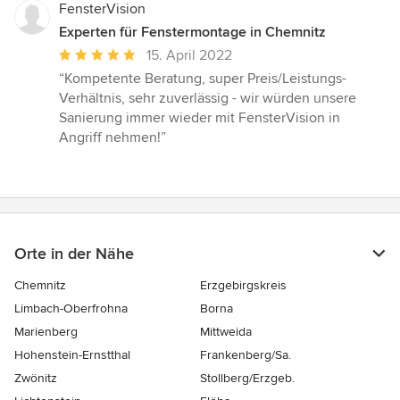
FensterVision
Experten für Fenstermontage in Chemnitz
Durchschnittliche
15. April 2022
Bewertung:
“Kompetente Beratung, super Preis/Leistungs-
5
Verhältnis, sehr zuverlässig - wir würden unsere
von
Sanierung immer wieder mit FensterVision in
5
Angriff nehmen!”
Sternen
Orte in der Nähe
Chemnitz
Erzgebirgskreis
Limbach-Oberfrohna
Borna
Marienberg
Mittweida
Hohenstein-Ernstthal
Frankenberg/Sa.
Zwönitz
Stollberg/Erzgeb.