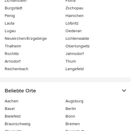
Lichtenstein
Flöha
Burgstädt
Zschopau
Penig
Hainichen
Lauta
Lößnitz
Lugau
Oederan
Neukirchen/Erzgebirge
Lichtenwalde
Thalheim
Oberlungwitz
Rochlitz
Jahnsdorf
Arnsdorf
Thum
Reichenbach
Lengefeld
Beliebte Orte
Aachen
Augsburg
Basel
Berlin
Bielefeld
Bonn
Braunschweig
Bremen