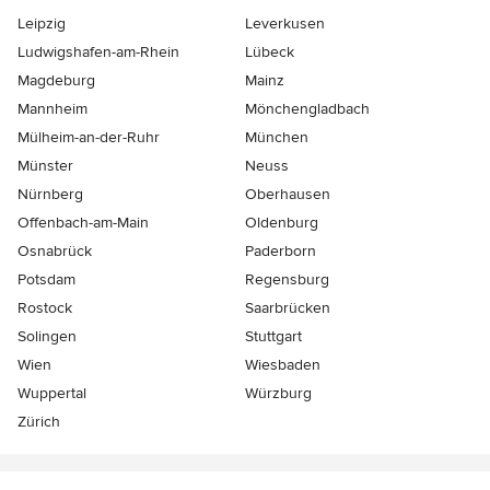
Leipzig
Leverkusen
Ludwigshafen-am-Rhein
Lübeck
Magdeburg
Mainz
Mannheim
Mönchen­gladbach
Mülheim-an-der-Ruhr
München
Münster
Neuss
Nürnberg
Oberhausen
Offenbach-am-Main
Oldenburg
Osnabrück
Paderborn
Potsdam
Regensburg
Rostock
Saarbrücken
Solingen
Stuttgart
Wien
Wiesbaden
Wuppertal
Würzburg
Zürich