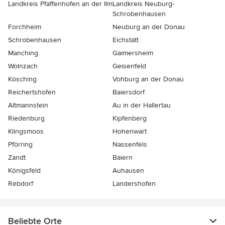
Landkreis Pfaffenhofen an der Ilm
Landkreis Neuburg-
Schrobenhausen
Forchheim
Neuburg an der Donau
Schrobenhausen
Eichstätt
Manching
Gaimersheim
Wolnzach
Geisenfeld
Kösching
Vohburg an der Donau
Reichertshofen
Baiersdorf
Altmannstein
Au in der Hallertau
Riedenburg
Kipfenberg
Klingsmoos
Hohenwart
Pförring
Nassenfels
Zandt
Baiern
Königsfeld
Auhausen
Rebdorf
Landershofen
Beliebte Orte