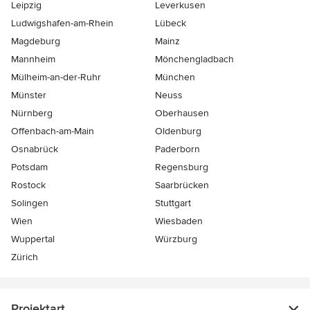
Leipzig
Leverkusen
Ludwigshafen-am-Rhein
Lübeck
Magdeburg
Mainz
Mannheim
Mönchen­gladbach
Mülheim-an-der-Ruhr
München
Münster
Neuss
Nürnberg
Oberhausen
Offenbach-am-Main
Oldenburg
Osnabrück
Paderborn
Potsdam
Regensburg
Rostock
Saarbrücken
Solingen
Stuttgart
Wien
Wiesbaden
Wuppertal
Würzburg
Zürich
Projektart