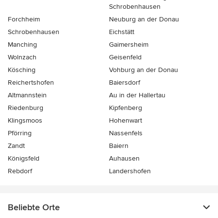
Schrobenhausen
Forchheim
Neuburg an der Donau
Schrobenhausen
Eichstätt
Manching
Gaimersheim
Wolnzach
Geisenfeld
Kösching
Vohburg an der Donau
Reichertshofen
Baiersdorf
Altmannstein
Au in der Hallertau
Riedenburg
Kipfenberg
Klingsmoos
Hohenwart
Pförring
Nassenfels
Zandt
Baiern
Königsfeld
Auhausen
Rebdorf
Landershofen
Beliebte Orte