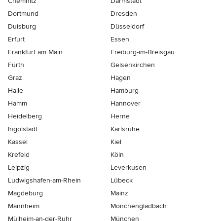
Chemnitz
Darmstadt
Dortmund
Dresden
Duisburg
Düsseldorf
Erfurt
Essen
Frankfurt am Main
Freiburg-im-Breisgau
Fürth
Gelsenkirchen
Graz
Hagen
Halle
Hamburg
Hamm
Hannover
Heidelberg
Herne
Ingolstadt
Karlsruhe
Kassel
Kiel
Krefeld
Köln
Leipzig
Leverkusen
Ludwigshafen-am-Rhein
Lübeck
Magdeburg
Mainz
Mannheim
Mönchen­gladbach
Mülheim-an-der-Ruhr
München