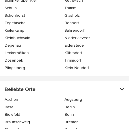
Schinkel über Kiel
Rethwisch
Schülp
Tramm
Schönhorst
Glasholz
Fegetasche
Bohnert
Kielerkamp
Sahrendorf
Kleinbuchwald
Niederkleveez
Depenau
Eiderstede
Leckerhölken
Kührsdorf
Dosenbek
Timmdorf
Pfingstberg
Klein Neudorf
Beliebte Orte
Aachen
Augsburg
Basel
Berlin
Bielefeld
Bonn
Braunschweig
Bremen