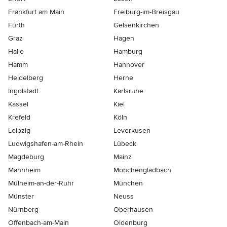
Frankfurt am Main
Freiburg-im-Breisgau
Fürth
Gelsenkirchen
Graz
Hagen
Halle
Hamburg
Hamm
Hannover
Heidelberg
Herne
Ingolstadt
Karlsruhe
Kassel
Kiel
Krefeld
Köln
Leipzig
Leverkusen
Ludwigshafen-am-Rhein
Lübeck
Magdeburg
Mainz
Mannheim
Mönchen­gladbach
Mülheim-an-der-Ruhr
München
Münster
Neuss
Nürnberg
Oberhausen
Offenbach-am-Main
Oldenburg