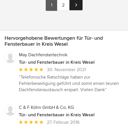
1
2
Hervorgehobene Bewertungen für Tür- und
Fensterbauer in Kreis Wesel
May Dachfenstertechnik
Tür- und Fensterbauer in Kreis Wesel
Durchschnittliche
30. November 2021
Bewertung:
“Telefonische Ratschläge haben zur
5
Fehlerbeseitigung geführt und somit einen teuren
von
Dachfensteraustausch erspart. Vielen Dank”
5
Sternen
C & F Köhn GmbH & Co. KG
Tür- und Fensterbauer in Kreis Wesel
Durchschnittliche
27. Februar 2016