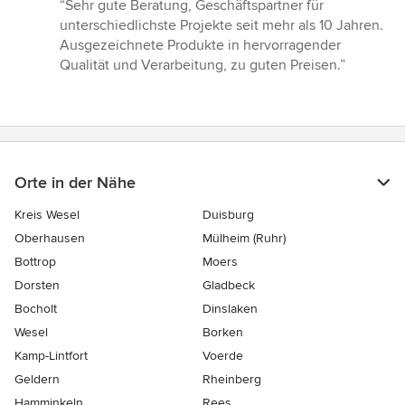
Bewertung:
“Sehr gute Beratung, Geschäftspartner für
5
unterschiedlichste Projekte seit mehr als 10 Jahren.
von
Ausgezeichnete Produkte in hervorragender
5
Qualität und Verarbeitung, zu guten Preisen.”
Sternen
Orte in der Nähe
Kreis Wesel
Duisburg
Oberhausen
Mülheim (Ruhr)
Bottrop
Moers
Dorsten
Gladbeck
Bocholt
Dinslaken
Wesel
Borken
Kamp-Lintfort
Voerde
Geldern
Rheinberg
Hamminkeln
Rees