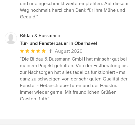
und uneingeschränkt weiterempfehlen. Auf diesem
Weg nochmals herzlichen Dank für ihre Mühe und
Geduld.”
Bildau & Bussmann
Tür- und Fensterbauer in Oberhavel
Durchschnittliche
11. August 2020
Bewertung:
“Die Bildau & Bussmann GmbH hat mir sehr gut bei
5
meinem Projekt geholfen. Von der Erstberatung bis
von
zur Nachsorgen hat alles tadellos funktioniert - mal
5
ganz zu schweigen von der sehr guten Qualität der
Sternen
Fenster - Hebeschiebe-Türen und der Haustür.
Immer wieder gerne! Mit freundlichen Grüßen
Carsten Rüth”