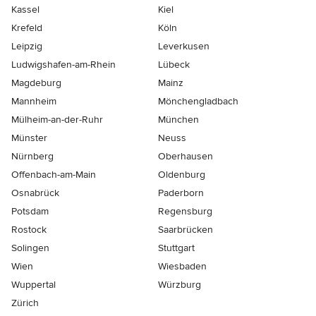
Kassel
Kiel
Krefeld
Köln
Leipzig
Leverkusen
Ludwigshafen-am-Rhein
Lübeck
Magdeburg
Mainz
Mannheim
Mönchen­gladbach
Mülheim-an-der-Ruhr
München
Münster
Neuss
Nürnberg
Oberhausen
Offenbach-am-Main
Oldenburg
Osnabrück
Paderborn
Potsdam
Regensburg
Rostock
Saarbrücken
Solingen
Stuttgart
Wien
Wiesbaden
Wuppertal
Würzburg
Zürich