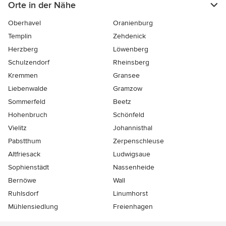
Orte in der Nähe
Oberhavel
Oranienburg
Templin
Zehdenick
Herzberg
Löwenberg
Schulzendorf
Rheinsberg
Kremmen
Gransee
Liebenwalde
Gramzow
Sommerfeld
Beetz
Hohenbruch
Schönfeld
Vielitz
Johannisthal
Pabstthum
Zerpenschleuse
Altfriesack
Ludwigsaue
Sophienstädt
Nassenheide
Bernöwe
Wall
Ruhlsdorf
Linumhorst
Mühlensiedlung
Freienhagen