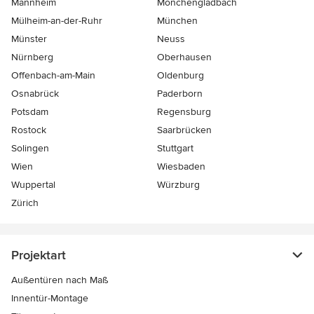
Mannheim
Mönchen­gladbach
Mülheim-an-der-Ruhr
München
Münster
Neuss
Nürnberg
Oberhausen
Offenbach-am-Main
Oldenburg
Osnabrück
Paderborn
Potsdam
Regensburg
Rostock
Saarbrücken
Solingen
Stuttgart
Wien
Wiesbaden
Wuppertal
Würzburg
Zürich
Projektart
Außentüren nach Maß
Innentür-Montage