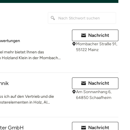
Nachricht
rtung: 5 von 5 Sternen
ewertungen
Mombacher Straße 91,
55122 Mainz
iel mehr bietet Ihnen das
Holzland Klein in der Mombach...
hnik
Nachricht
Am Sonnwnhang 6,
s ich auf den Vertrieb und die
64850 Schaafheim
terelementen in Holz, Al...
ster GmbH
Nachricht