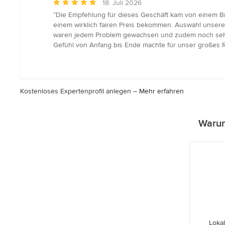
Durchschnittliche
18. Juli 2026
Bewertung:
“Die Empfehlung für dieses Geschäft kam von einem B
5
einem wirklich fairen Preis bekommen. Auswahl unseres
von
waren jedem Problem gewachsen und zudem noch sehr 
5
Gefühl von Anfang bis Ende machte für unser großes Re
Sternen
Kostenloses Expertenprofil anlegen –
Mehr erfahren
Warum
Lokal