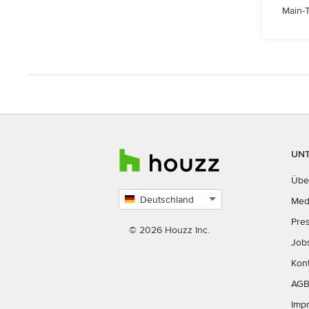
Main-T
UN
Übe
Deutschland
Med
Land
Pre
auswählen
© 2026 Houzz Inc.
Job
Kon
AG
Imp