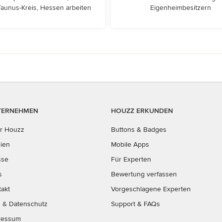
aunus-Kreis, Hessen arbeiten
Eigenheimbesitzern
TERNEHMEN
HOUZZ ERKUNDEN
r Houzz
Buttons & Badges
ien
Mobile Apps
sse
Für Experten
s
Bewertung verfassen
takt
Vorgeschlagene Experten
B
&
Datenschutz
Support & FAQs
ressum