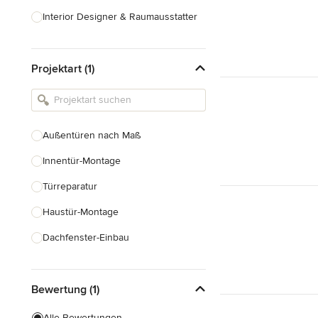
Interior Designer & Raumausstatter
Küchenplanung
Projektart (1)
Landschaftsarchitekten
Armaturen & Sanitärbedarf
Beleuchtung
Außentüren nach Maß
Einbauschränke
Innentür-Montage
Alle anzeigen
Türreparatur
Haustür-Montage
Dachfenster-Einbau
Fenstermontage
Bewertung (1)
Fenster nach Maß
Faltschiebetüren
Alle Bewertungen