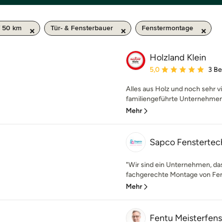
/ 50 km
Tür- & Fensterbauer
Fenstermontage
Holzland Klein
Durchschnittliche Bewe
5,0
3 B
Alles aus Holz und noch sehr v
familiengeführte Unternehmen 
Mehr
Sapco Fenstertec
"Wir sind ein Unternehmen, das
fachgerechte Montage von Fens
Mehr
Fentu Meisterfen