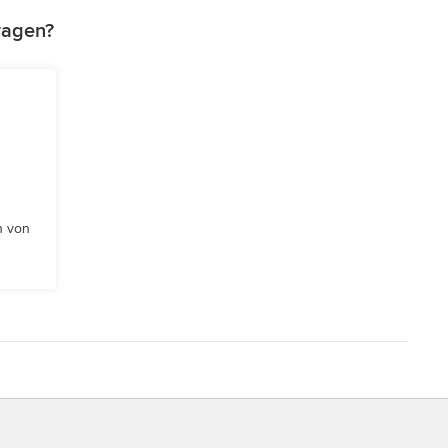
ragen?
n von