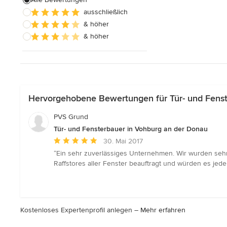
ausschließlich
Innentüren nach Maß
& höher
Außenfensterläden
& höher
Alle anzeigen
Hervorgehobene Bewertungen für Tür- und Fenst
PVS Grund
Tür- und Fensterbauer in Vohburg an der Donau
Durchschnittliche
30. Mai 2017
Bewertung:
“Ein sehr zuverlässiges Unternehmen. Wir wurden seh
5
Raffstores aller Fenster beauftragt und würden es jeder
von
5
Sternen
Kostenloses Expertenprofil anlegen –
Mehr erfahren