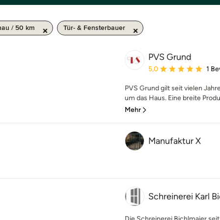
nau / 50 km
Tür- & Fensterbauer
PVS Grund
Durchschnittliche Bewe
5,0
1 B
PVS Grund gilt seit vielen Jahre
um das Haus. Eine breite Produ
Mehr
Manufaktur X
Schreinerei Karl B
Die Schreinerei Bichlmaier seit