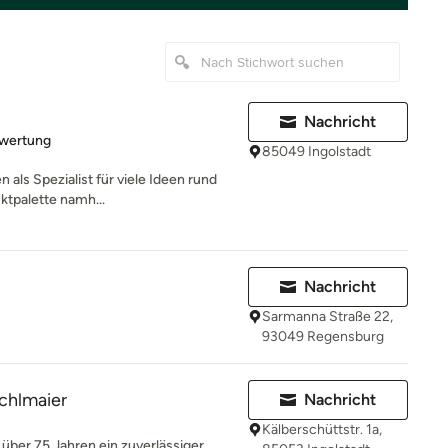
Nachricht
rtung: 5 von 5 Sternen
ewertung
85049 Ingolstadt
n als Spezialist für viele Ideen rund
ktpalette namh...
Nachricht
Sarmanna Straße 22,
93049 Regensburg
ichlmaier
Nachricht
Kälberschüttstr. 1a,
 über 75 Jahren ein zuverlässiger