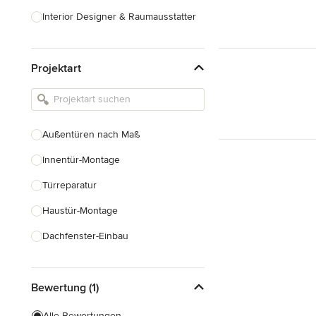
Interior Designer & Raumausstatter
Küchenplanung
Projektart
Landschaftsarchitekten
Armaturen & Sanitärbedarf
Beleuchtung
Außentüren nach Maß
Einbauschränke
Innentür-Montage
Alle anzeigen
Türreparatur
Haustür-Montage
Dachfenster-Einbau
Fenstermontage
Bewertung (1)
Fenster nach Maß
Faltschiebetüren
Alle Bewertungen