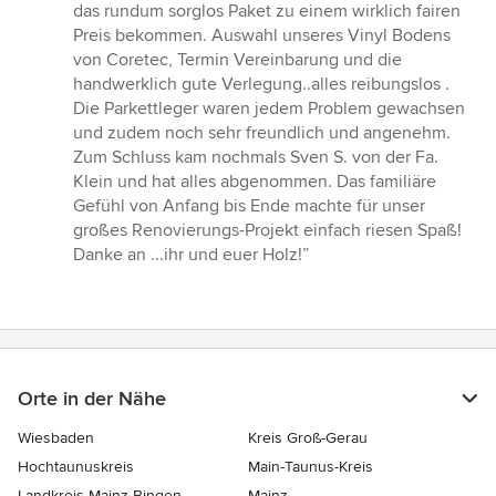
5
das rundum sorglos Paket zu einem wirklich fairen
Sternen
Preis bekommen. Auswahl unseres Vinyl Bodens
von Coretec, Termin Vereinbarung und die
handwerklich gute Verlegung..alles reibungslos .
Die Parkettleger waren jedem Problem gewachsen
und zudem noch sehr freundlich und angenehm.
Zum Schluss kam nochmals Sven S. von der Fa.
Klein und hat alles abgenommen. Das familiäre
Gefühl von Anfang bis Ende machte für unser
großes Renovierungs-Projekt einfach riesen Spaß!
Danke an ...ihr und euer Holz!”
Orte in der Nähe
Wiesbaden
Kreis Groß-Gerau
Hochtaunuskreis
Main-Taunus-Kreis
Landkreis Mainz-Bingen
Mainz