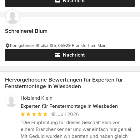
Nachricht
Schreinerei Blum
Königsteiner Straße 135, 65929 Frankfurt am Main
Nachricht
Hervorgehobene Bewertungen für Experten für
Fenstermontage in Wiesbaden
Holzland Klein
Experten für Fenstermontage in Wiesbaden
Durchschnittliche
18. Juli 2026
Bewertung:
“Die Empfehlung für dieses Geschäft kam von
5
einem Branchenkenner und war einfach nur genial.
von
Mit Geduld wurden wir beraten und haben gleich