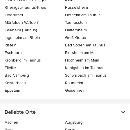
Rheingau-Taunus-Kreis
Rüsselsheim
Oberursel
Hofheim am Taunus
Mörfelden-Walldorf
Taunusstein
Kelkheim (Taunus)
Hattersheim
Ingelheim am Rhein
Groß-Gerau
Idstein
Bad Soden am Taunus
Eschborn
Flörsheim am Main
Kronberg im Taunus
Hochheim am Main
Eltville
Königstein im Taunus
Bad Camberg
Schwalbach am Taunus
Kelsterbach
Raunheim
Eppstein
Geisenheim
Beliebte Orte
Aachen
Augsburg
Basel
Berlin