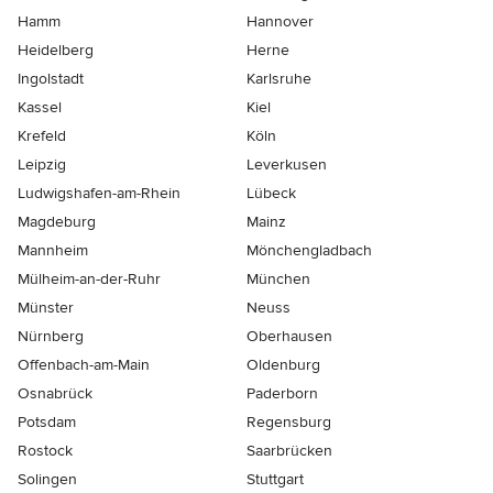
Hamm
Hannover
Heidelberg
Herne
Ingolstadt
Karlsruhe
Kassel
Kiel
Krefeld
Köln
Leipzig
Leverkusen
Ludwigshafen-am-Rhein
Lübeck
Magdeburg
Mainz
Mannheim
Mönchen­gladbach
Mülheim-an-der-Ruhr
München
Münster
Neuss
Nürnberg
Oberhausen
Offenbach-am-Main
Oldenburg
Osnabrück
Paderborn
Potsdam
Regensburg
Rostock
Saarbrücken
Solingen
Stuttgart