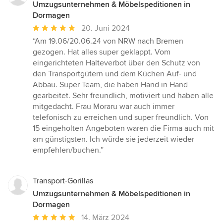
Umzugsunternehmen & Möbelspeditionen in
Dormagen
Durchschnittliche
20. Juni 2024
Bewertung:
“Am 19.06/20.06.24 von NRW nach Bremen
5
gezogen. Hat alles super geklappt. Vom
von
eingerichteten Halteverbot über den Schutz von
5
den Transportgütern und dem Küchen Auf- und
Sternen
Abbau. Super Team, die haben Hand in Hand
gearbeitet. Sehr freundlich, motiviert und haben alle
mitgedacht. Frau Moraru war auch immer
telefonisch zu erreichen und super freundlich. Von
15 eingeholten Angeboten waren die Firma auch mit
am günstigsten. Ich würde sie jederzeit wieder
empfehlen/buchen.”
Transport-Gorillas
Umzugsunternehmen & Möbelspeditionen in
Dormagen
Durchschnittliche
14. März 2024