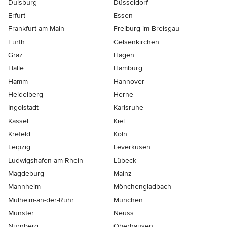
Duisburg
Düsseldorf
Erfurt
Essen
Frankfurt am Main
Freiburg-im-Breisgau
Fürth
Gelsenkirchen
Graz
Hagen
Halle
Hamburg
Hamm
Hannover
Heidelberg
Herne
Ingolstadt
Karlsruhe
Kassel
Kiel
Krefeld
Köln
Leipzig
Leverkusen
Ludwigshafen-am-Rhein
Lübeck
Magdeburg
Mainz
Mannheim
Mönchen­gladbach
Mülheim-an-der-Ruhr
München
Münster
Neuss
Nürnberg
Oberhausen