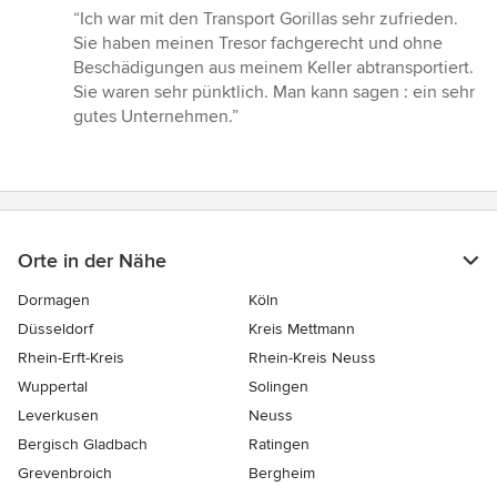
Bewertung:
“Ich war mit den Transport Gorillas sehr zufrieden.
5
Sie haben meinen Tresor fachgerecht und ohne
von
Beschädigungen aus meinem Keller abtransportiert.
5
Sie waren sehr pünktlich. Man kann sagen : ein sehr
Sternen
gutes Unternehmen.”
Orte in der Nähe
Dormagen
Köln
Düsseldorf
Kreis Mettmann
Rhein-Erft-Kreis
Rhein-Kreis Neuss
Wuppertal
Solingen
Leverkusen
Neuss
Bergisch Gladbach
Ratingen
Grevenbroich
Bergheim