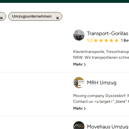
Umzugsunternehmen
Transport-Gorillas
Durchschnittliche Bewe
5,0
1 B
Klaviertransporte, Tresortransp
NRW. Wir transportieren schnell
Mehr
MRH Umzug
Moving company Düsseldorf: 
Contact us <a target="_blank"
Mehr
Movehaus Umzug-