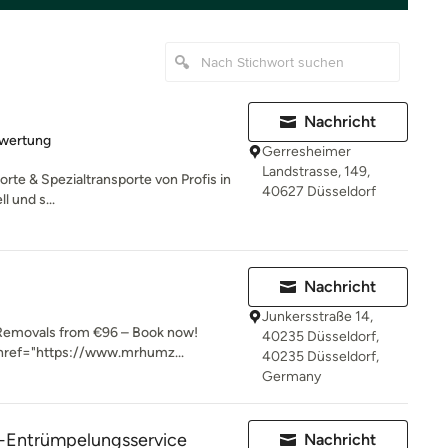
Nachricht
rtung: 5 von 5 Sternen
ewertung
Gerresheimer
Landstrasse, 149,
orte & Spezialtransporte von Profis in
40627 Düsseldorf
 und s...
Nachricht
Junkersstraße 14,
Removals from €96 – Book now!
40235 Düsseldorf,
 href="https://www.mrhumz...
40235 Düsseldorf,
Germany
Entrümpelungsservice
Nachricht