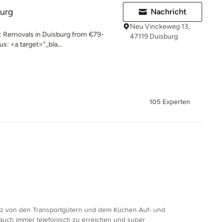
urg
Nachricht
Neu Vinckeweg 13,
: Removals in Duisburg from €79-
47119 Duisburg
s: <a target="_bla...
105 Experten
tz von den Transportgütern und dem Küchen Auf- und
 auch immer telefonisch zu erreichen und super