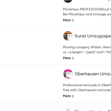
Movehaus PROFESSIONELLE
Bei Movehaus sind Umzüge unse
Mehr
Kunst Umzugsspe
Moving company Witten: Remo
us <a target="_blank" href="ht
Mehr
Oberhausen Umz
Professional removals in Ober
free with Oberhausen removal
Mehr