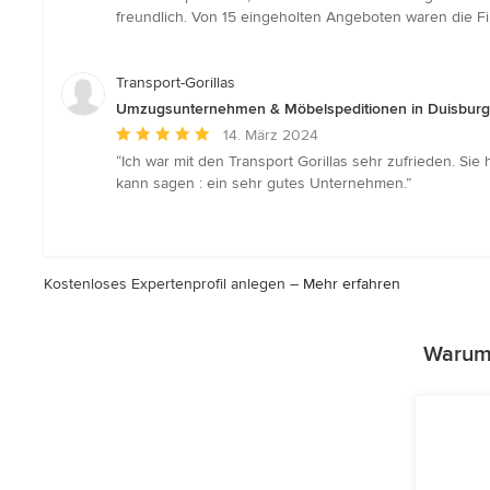
von
freundlich. Von 15 eingeholten Angeboten waren die Fi
5
Sternen
Transport-Gorillas
Umzugsunternehmen & Möbelspeditionen in Duisburg
Durchschnittliche
14. März 2024
Bewertung:
“Ich war mit den Transport Gorillas sehr zufrieden. S
5
kann sagen : ein sehr gutes Unternehmen.”
von
5
Sternen
Kostenloses Expertenprofil anlegen –
Mehr erfahren
Warum 