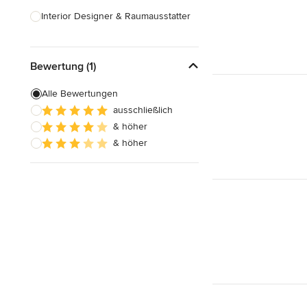
Interior Designer & Raumausstatter
Küchenplanung
Bewertung (1)
Landschaftsarchitekten
Armaturen & Sanitärbedarf
Alle Bewertungen
ausschließlich
Beleuchtung
& höher
Einbauschränke
& höher
Alle anzeigen