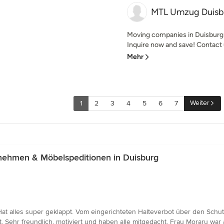
MTL Umzug Duisb
Moving companies in Duisburg
Inquire now and save! Contact u
Mehr
Weiter
1
2
3
4
5
6
7
ehmen & Möbelspeditionen in Duisburg
 alles super geklappt. Vom eingerichteten Halteverbot über den Schu
 Sehr freundlich, motiviert und haben alle mitgedacht. Frau Moraru war