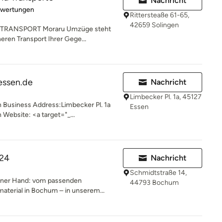
Nachricht
rtung: 5 von 5 Sternen
ewertungen
Rittersteaße 61-65,
42659 Solingen
TRANSPORT Moraru Umzüge steht
heren Transport Ihrer Gege...
essen.de
Nachricht
Limbecker Pl. 1a, 45127
 Business Address:Limbecker Pl. 1a
Essen
Website: <a target="_...
24
Nachricht
Schmidtstraße 14,
 einer Hand: vom passenden
44793 Bochum
erial in Bochum – in unserem...