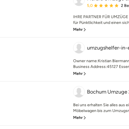
Durchschnittliche Bewe
5,0
2 B
IHRE PARTNER FÜR UMZÜGE 
für Pünktlichkeit und einen sic
Mehr
umzugshelfer-in-
Owner name:Kristian Biermann
Business Address:45127 Essen 
Mehr
Bochum Umzuge 
Bei uns erhalten Sie alles aus
Möbelwagen bis zum Umzugsmat
Mehr