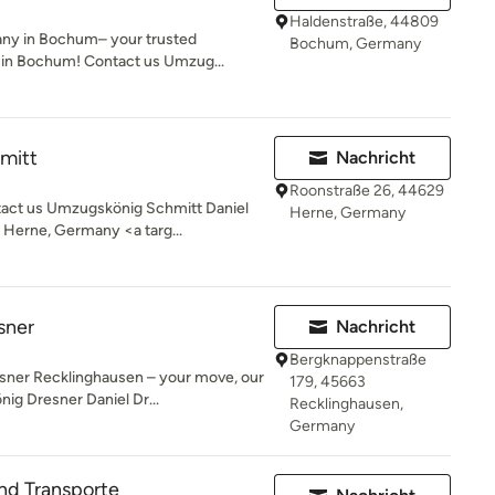
Haldenstraße, 44809
ny in Bochum– your trusted
Bochum, Germany
 in Bochum! Contact us Umzug...
mitt
Nachricht
Roonstraße 26, 44629
ct us Umzugskönig Schmitt Daniel
Herne, Germany
Herne, Germany <a targ...
sner
Nachricht
Bergknappenstraße
ner Recklinghausen – your move, our
179, 45663
ig Dresner Daniel Dr...
Recklinghausen,
Germany
d Transporte