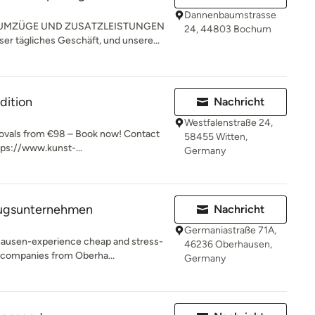
Dannenbaumstrasse
 UMZÜGE UND ZUSATZLEISTUNGEN
24, 44803 Bochum
r tägliches Geschäft, und unsere...
dition
Nachricht
Westfalenstraße 24,
vals from €98 – Book now! Contact
58455 Witten,
tps://www.kunst-...
Germany
ugsunternehmen
Nachricht
Germaniastraße 71A,
hausen-experience cheap and stress-
46236 Oberhausen,
 companies from Oberha...
Germany