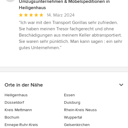
Umzugsunternehmen & Möbelspeditionen in
Heiligenhaus
Durchschnittliche
14. März 2024
Bewertung:
“Ich war mit den Transport Gorillas sehr zufrieden.
5
Sie haben meinen Tresor fachgerecht und ohne
von
Beschädigungen aus meinem Keller abtransportiert.
5
Sie waren sehr pünktlich. Man kann sagen : ein sehr
Sternen
gutes Unternehmen.”
Orte in der Nähe
Heiligenhaus
Essen
Düsseldorf
Duisburg
Kreis Mettmann
Rhein-Kreis Neuss
Bochum
Wuppertal
Ennepe-Ruhr-Kreis
Gelsenkirchen