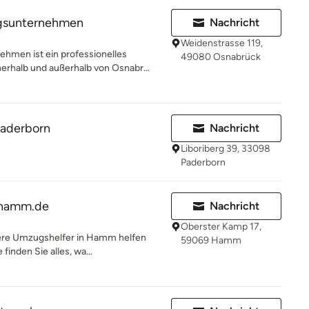
gsunternehmen
Nachricht
Weidenstrasse 119,
men ist ein professionelles
49080 Osnabrück
rhalb und außerhalb von Osnabr...
Paderborn
Nachricht
Liboriberg 39, 33098
Paderborn
-hamm.de
Nachricht
Oberster Kamp 17,
sere Umzugshelfer in Hamm helfen
59069 Hamm
finden Sie alles, wa...