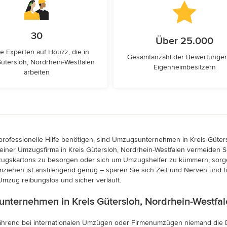
30
Über 25.000
e Experten auf Houzz, die in
Gesamtanzahl der Bewertunge
Gütersloh, Nordrhein-Westfalen
Eigenheimbesitzern
arbeiten
fessionelle Hilfe benötigen, sind Umzugsunternehmen in Kreis Gütersl
 einer Umzugsfirma in Kreis Gütersloh, Nordrhein-Westfalen vermeiden 
mzugskartons zu besorgen oder sich um Umzugshelfer zu kümmern, sorg
mziehen ist anstrengend genug – sparen Sie sich Zeit und Nerven und 
Umzug reibungslos und sicher verläuft.
ternehmen in Kreis Gütersloh, Nordrhein-Westfal
ährend bei internationalen Umzügen oder Firmenumzügen niemand die Di