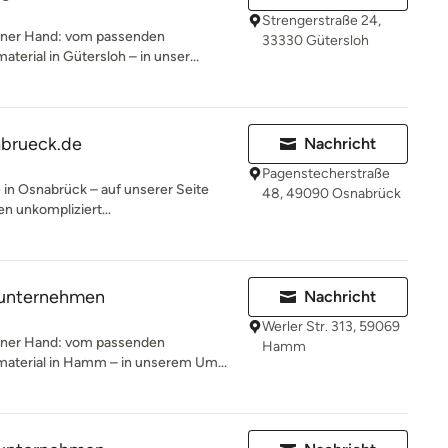
Strengerstraße 24,
 einer Hand: vom passenden
33330 Gütersloh
rial in Gütersloh – in unser...
abrueck.de
Nachricht
Pagenstecherstraße
e in Osnabrück – auf unserer Seite
48, 49090 Osnabrück
en unkompliziert...
unternehmen
Nachricht
Werler Str. 313, 59069
 einer Hand: vom passenden
Hamm
terial in Hamm – in unserem Um...