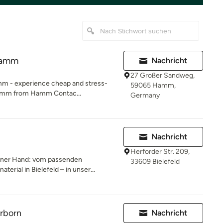
Hamm
Nachricht
27 Großer Sandweg,
amm - experience cheap and stress-
59065 Hamm,
 Hamm from Hamm Contac...
Germany
Nachricht
Herforder Str. 209,
 einer Hand: vom passenden
33609 Bielefeld
ial in Bielefeld – in unser...
rborn
Nachricht