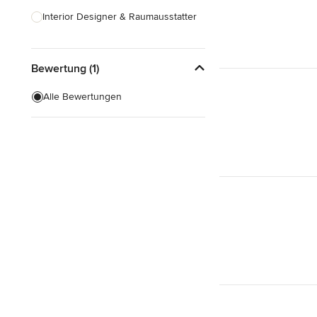
Interior Designer & Raumausstatter
Küchenplanung
Bewertung (1)
Landschaftsarchitekten
Armaturen & Sanitärbedarf
Alle Bewertungen
Beleuchtung
Einbauschränke
Alle anzeigen