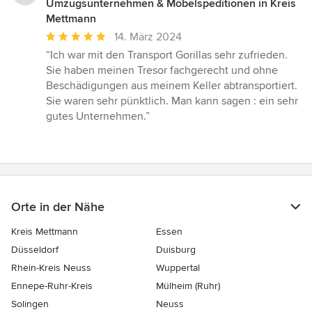
Umzugsunternehmen & Möbelspeditionen in Kreis
Mettmann
Durchschnittliche
14. März 2024
Bewertung:
“Ich war mit den Transport Gorillas sehr zufrieden.
5
Sie haben meinen Tresor fachgerecht und ohne
von
Beschädigungen aus meinem Keller abtransportiert.
5
Sie waren sehr pünktlich. Man kann sagen : ein sehr
Sternen
gutes Unternehmen.”
Orte in der Nähe
Kreis Mettmann
Essen
Düsseldorf
Duisburg
Rhein-Kreis Neuss
Wuppertal
Ennepe-Ruhr-Kreis
Mülheim (Ruhr)
Solingen
Neuss