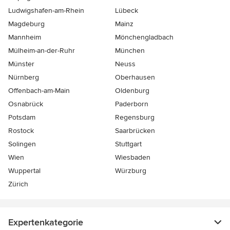
Ludwigshafen-am-Rhein
Lübeck
Magdeburg
Mainz
Mannheim
Mönchen­gladbach
Mülheim-an-der-Ruhr
München
Münster
Neuss
Nürnberg
Oberhausen
Offenbach-am-Main
Oldenburg
Osnabrück
Paderborn
Potsdam
Regensburg
Rostock
Saarbrücken
Solingen
Stuttgart
Wien
Wiesbaden
Wuppertal
Würzburg
Zürich
Expertenkategorie