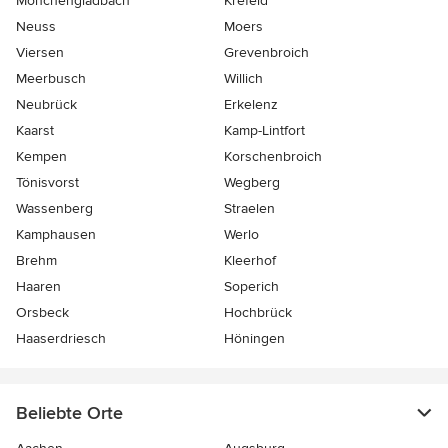
Mönchengladbach
Krefeld
Neuss
Moers
Viersen
Grevenbroich
Meerbusch
Willich
Neubrück
Erkelenz
Kaarst
Kamp-Lintfort
Kempen
Korschenbroich
Tönisvorst
Wegberg
Wassenberg
Straelen
Kamphausen
Werlo
Brehm
Kleerhof
Haaren
Soperich
Orsbeck
Hochbrück
Haaserdriesch
Höningen
Beliebte Orte