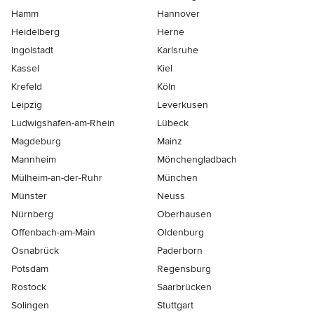
Hamm
Hannover
Heidelberg
Herne
Ingolstadt
Karlsruhe
Kassel
Kiel
Krefeld
Köln
Leipzig
Leverkusen
Ludwigshafen-am-Rhein
Lübeck
Magdeburg
Mainz
Mannheim
Mönchen­gladbach
Mülheim-an-der-Ruhr
München
Münster
Neuss
Nürnberg
Oberhausen
Offenbach-am-Main
Oldenburg
Osnabrück
Paderborn
Potsdam
Regensburg
Rostock
Saarbrücken
Solingen
Stuttgart