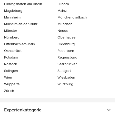
Ludwigshafen-am-Rhein
Lübeck
Magdeburg
Mainz
Mannheim
Mönchen­gladbach
Mülheim-an-der-Ruhr
München
Münster
Neuss
Nürnberg
Oberhausen
Offenbach-am-Main
Oldenburg
Osnabrück
Paderborn
Potsdam
Regensburg
Rostock
Saarbrücken
Solingen
Stuttgart
Wien
Wiesbaden
Wuppertal
Würzburg
Zürich
Expertenkategorie