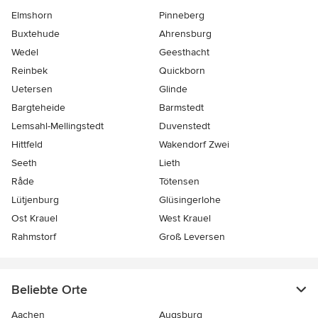
Elmshorn
Pinneberg
Buxtehude
Ahrensburg
Wedel
Geesthacht
Reinbek
Quickborn
Uetersen
Glinde
Bargteheide
Barmstedt
Lemsahl-Mellingstedt
Duvenstedt
Hittfeld
Wakendorf Zwei
Seeth
Lieth
Råde
Tötensen
Lütjenburg
Glüsingerlohe
Ost Krauel
West Krauel
Rahmstorf
Groß Leversen
Beliebte Orte
Aachen
Augsburg