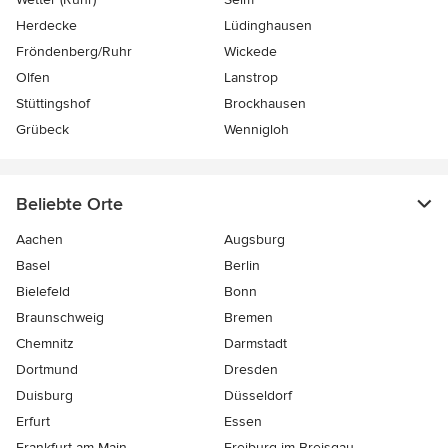
Herdecke
Lüdinghausen
Fröndenberg/Ruhr
Wickede
Olfen
Lanstrop
Stüttingshof
Brockhausen
Grübeck
Wennigloh
Beliebte Orte
Aachen
Augsburg
Basel
Berlin
Bielefeld
Bonn
Braunschweig
Bremen
Chemnitz
Darmstadt
Dortmund
Dresden
Duisburg
Düsseldorf
Erfurt
Essen
Frankfurt am Main
Freiburg-im-Breisgau