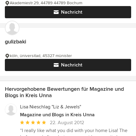
Akademiestr.29, 44789 44789 Bochum
Nachricht
gulizbaki
köln, üniversitad, 45327 münister
Nachricht
Hervorgehobene Bewertungen für Magazine und
Blogs in Kreis Unna
Lisa Nieschlag "Liz & Jewels"
Magazine und Blogs in Kreis Unna
Durchschnittliche
22. August 2012
Bewertung:
“I really like what you did with your home Lisa! The
5