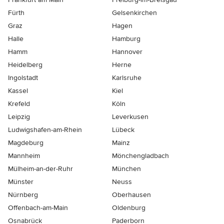
Fürth
Gelsenkirchen
Graz
Hagen
Halle
Hamburg
Hamm
Hannover
Heidelberg
Herne
Ingolstadt
Karlsruhe
Kassel
Kiel
Krefeld
Köln
Leipzig
Leverkusen
Ludwigshafen-am-Rhein
Lübeck
Magdeburg
Mainz
Mannheim
Mönchen­gladbach
Mülheim-an-der-Ruhr
München
Münster
Neuss
Nürnberg
Oberhausen
Offenbach-am-Main
Oldenburg
Osnabrück
Paderborn