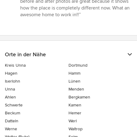
before and after photos are great because it shows
von
how the place is completely different now. What an
5
awesome home to work in!!”
Sternen
Orte in der Nähe
Kreis Unna
Dortmund
Hagen
Hamm
Iserlohn
Lünen
Unna
Menden
Ahlen
Bergkamen
Schwerte
Kamen
Beckum
Hemer
Datteln
Werl
Werne
Waltrop
Wetter (Ruhr)
Selm