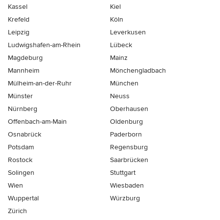
Kassel
Kiel
Krefeld
Köln
Leipzig
Leverkusen
Ludwigshafen-am-Rhein
Lübeck
Magdeburg
Mainz
Mannheim
Mönchen­gladbach
Mülheim-an-der-Ruhr
München
Münster
Neuss
Nürnberg
Oberhausen
Offenbach-am-Main
Oldenburg
Osnabrück
Paderborn
Potsdam
Regensburg
Rostock
Saarbrücken
Solingen
Stuttgart
Wien
Wiesbaden
Wuppertal
Würzburg
Zürich