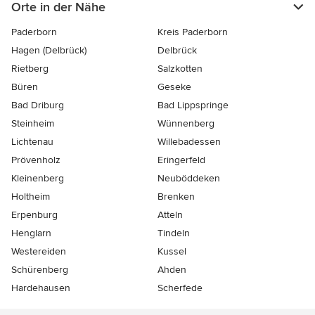
Orte in der Nähe
Paderborn
Kreis Paderborn
Hagen (Delbrück)
Delbrück
Rietberg
Salzkotten
Büren
Geseke
Bad Driburg
Bad Lippspringe
Steinheim
Wünnenberg
Lichtenau
Willebadessen
Prövenholz
Eringerfeld
Kleinenberg
Neuböddeken
Holtheim
Brenken
Erpenburg
Atteln
Henglarn
Tindeln
Westereiden
Kussel
Schürenberg
Ahden
Hardehausen
Scherfede