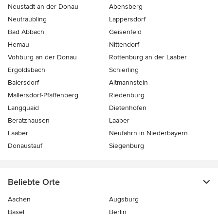
Neustadt an der Donau
Abensberg
Neutraubling
Lappersdorf
Bad Abbach
Geisenfeld
Hemau
Nittendorf
Vohburg an der Donau
Rottenburg an der Laaber
Ergoldsbach
Schierling
Baiersdorf
Altmannstein
Mallersdorf-Pfaffenberg
Riedenburg
Langquaid
Dietenhofen
Beratzhausen
Laaber
Laaber
Neufahrn in Niederbayern
Donaustauf
Siegenburg
Beliebte Orte
Aachen
Augsburg
Basel
Berlin