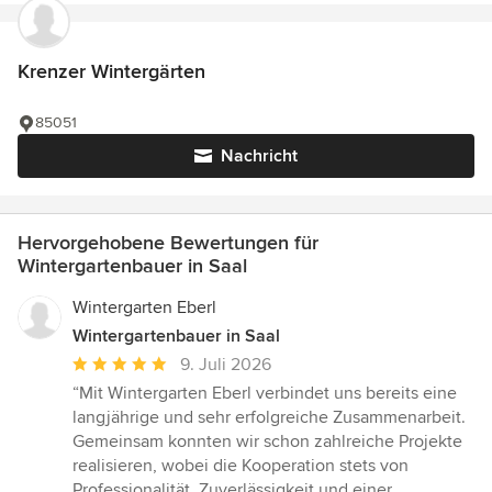
Krenzer Wintergärten
85051
Nachricht
Hervorgehobene Bewertungen für
Wintergartenbauer in Saal
Wintergarten Eberl
Wintergartenbauer in Saal
Durchschnittliche
9. Juli 2026
Bewertung:
“Mit Wintergarten Eberl verbindet uns bereits eine
5
langjährige und sehr erfolgreiche Zusammenarbeit.
von
Gemeinsam konnten wir schon zahlreiche Projekte
5
realisieren, wobei die Kooperation stets von
Sternen
Professionalität, Zuverlässigkeit und einer