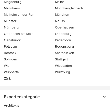
Magdeburg
Mainz
Mannheim
Mönchen­gladbach
Mülheim-an-der-Ruhr
München
Münster
Neuss
Nürnberg
Oberhausen
Offenbach-am-Main
Oldenburg
Osnabrück
Paderborn
Potsdam
Regensburg
Rostock
Saarbrücken
Solingen
Stuttgart
Wien
Wiesbaden
Wuppertal
Würzburg
Zürich
Expertenkategorie
Architekten