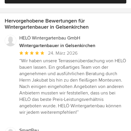
Hervorgehobene Bewertungen für
Wintergartenbauer in Gelsenkirchen
HELÖ Wintergartenbau GmbH
Wintergartenbauer in Gelsenkirchen
Durchschnittliche
24. März 2026
Bewertung:
“Wir haben unsere Terrassenüberdachung von HELÖ
5
bauen lassen. Ein großartiges Team von der
von
angenehmen und ausführlichen Beratung durch
5
Herrn Jakubat bis hin zu den fleißigen Monteuren.
Sternen
Nach einigen eingeholten Angeboten von anderen
Anbietern mussten wir feststellen, dass uns bei
HELÖ das beste Preis-Leistungsverhältnis
angeboten wurde. HELÖ Wintergartenbau können
wir jedem weiterempfehlen!”
SmartBau