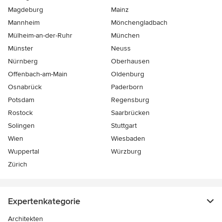
Magdeburg
Mainz
Mannheim
Mönchen­gladbach
Mülheim-an-der-Ruhr
München
Münster
Neuss
Nürnberg
Oberhausen
Offenbach-am-Main
Oldenburg
Osnabrück
Paderborn
Potsdam
Regensburg
Rostock
Saarbrücken
Solingen
Stuttgart
Wien
Wiesbaden
Wuppertal
Würzburg
Zürich
Expertenkategorie
Architekten