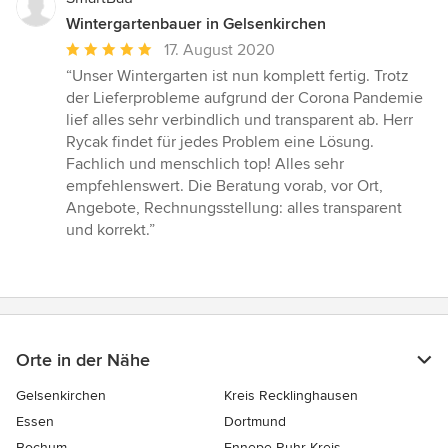
Wintergartenbauer in Gelsenkirchen
Durchschnittliche
17. August 2020
Bewertung:
“Unser Wintergarten ist nun komplett fertig. Trotz
5
der Lieferprobleme aufgrund der Corona Pandemie
von
lief alles sehr verbindlich und transparent ab. Herr
5
Rycak findet für jedes Problem eine Lösung.
Sternen
Fachlich und menschlich top! Alles sehr
empfehlenswert. Die Beratung vorab, vor Ort,
Angebote, Rechnungsstellung: alles transparent
und korrekt.”
Orte in der Nähe
Gelsenkirchen
Kreis Recklinghausen
Essen
Dortmund
Bochum
Ennepe-Ruhr-Kreis