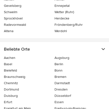
Gevelsberg
Ennepetal
Schwelm
Wetter (Ruhr)
Sprockhövel
Herdecke
Radevormwald
Fröndenberg/Ruhr
Altena
Werdohl
Beliebte Orte
Aachen
Augsburg
Basel
Berlin
Bielefeld
Bonn
Braunschweig
Bremen
Chemnitz
Darmstadt
Dortmund
Dresden
Duisburg
Düsseldorf
Erfurt
Essen
Frankfurt am Main
Freiburg-im-Breisgau