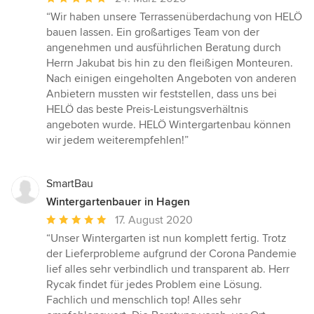
Bewertung:
“Wir haben unsere Terrassenüberdachung von HELÖ
5
bauen lassen. Ein großartiges Team von der
von
angenehmen und ausführlichen Beratung durch
5
Herrn Jakubat bis hin zu den fleißigen Monteuren.
Sternen
Nach einigen eingeholten Angeboten von anderen
Anbietern mussten wir feststellen, dass uns bei
HELÖ das beste Preis-Leistungsverhältnis
angeboten wurde. HELÖ Wintergartenbau können
wir jedem weiterempfehlen!”
SmartBau
Wintergartenbauer in Hagen
Durchschnittliche
17. August 2020
Bewertung:
“Unser Wintergarten ist nun komplett fertig. Trotz
5
der Lieferprobleme aufgrund der Corona Pandemie
von
lief alles sehr verbindlich und transparent ab. Herr
5
Rycak findet für jedes Problem eine Lösung.
Sternen
Fachlich und menschlich top! Alles sehr