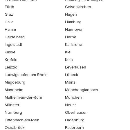
Fürth
Gelsenkirchen
Graz
Hagen
Halle
Hamburg
Hamm
Hannover
Heidelberg
Herne
Ingolstadt
Karlsruhe
Kassel
Kiel
Krefeld
Köln
Leipzig
Leverkusen
Ludwigshafen-am-Rhein
Lübeck
Magdeburg
Mainz
Mannheim
Mönchen­gladbach
Mülheim-an-der-Ruhr
München
Münster
Neuss
Nürnberg
Oberhausen
Offenbach-am-Main
Oldenburg
Osnabrück
Paderborn