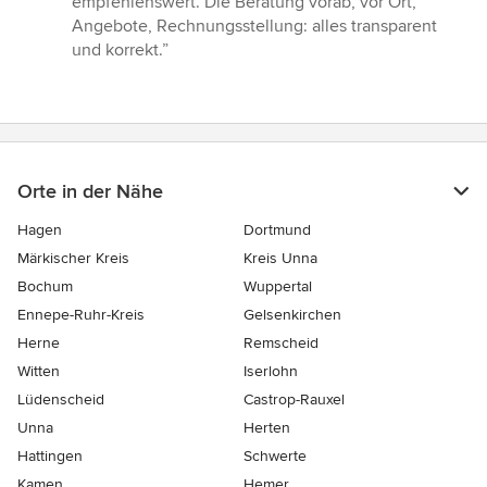
empfehlenswert. Die Beratung vorab, vor Ort,
Angebote, Rechnungsstellung: alles transparent
und korrekt.”
Orte in der Nähe
Hagen
Dortmund
Märkischer Kreis
Kreis Unna
Bochum
Wuppertal
Ennepe-Ruhr-Kreis
Gelsenkirchen
Herne
Remscheid
Witten
Iserlohn
Lüdenscheid
Castrop-Rauxel
Unna
Herten
Hattingen
Schwerte
Kamen
Hemer