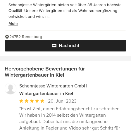
Schennjesse Wintergärten bieten seit über 35 Jahren höchste
Qualität. Unsere Wintergärten sind als Wohnraumergänzung
entwickelt und wir sin...
Mehr
24752 Rendsburg
Nachricht
Hervorgehobene Bewertungen für
Wintergartenbauer in Kiel
Schennjesse Wintergarten GmbH
Wintergartenbauer in Kiel
Durchschnittliche
20. Juni 2023
Bewertung:
“Es ist Zeit, einen Erfahrungsbericht zu schreiben.
5
Wir haben in 2014 selbst den Wintergarten
von
aufgebaut. Dabei hat uns die umfangreiche
5
Anleitung in Papier und Video sehr gut Schritt für