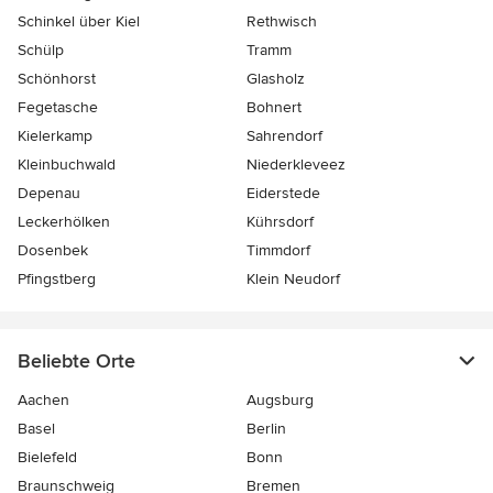
Schinkel über Kiel
Rethwisch
Schülp
Tramm
Schönhorst
Glasholz
Fegetasche
Bohnert
Kielerkamp
Sahrendorf
Kleinbuchwald
Niederkleveez
Depenau
Eiderstede
Leckerhölken
Kührsdorf
Dosenbek
Timmdorf
Pfingstberg
Klein Neudorf
Beliebte Orte
Aachen
Augsburg
Basel
Berlin
Bielefeld
Bonn
Braunschweig
Bremen