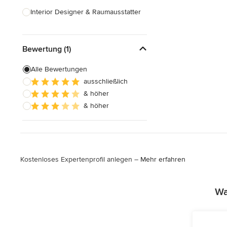
Interior Designer & Raumausstatter
Küchenplanung
Bewertung (1)
Landschaftsarchitekten
Armaturen & Sanitärbedarf
Alle Bewertungen
ausschließlich
Beleuchtung
& höher
Einbauschränke
& höher
Alle anzeigen
Kostenloses Expertenprofil anlegen –
Mehr erfahren
Wa