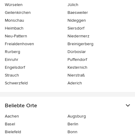
Würselen
Jülich
Geilenkirchen
Baesweiler
Monschau
Nideggen
Heimbach
Siersdorf
Neu-Pattern
Niedermerz
Freialdenhoven
Breinigerberg
Rurberg
Dürboslar
Einruhr
Puffendorf
Engelsdorf
Kesternich
Strauch
Nierstraß
Schwerzfeld
Aderich
Beliebte Orte
Aachen
Augsburg
Basel
Berlin
Bielefeld
Bonn