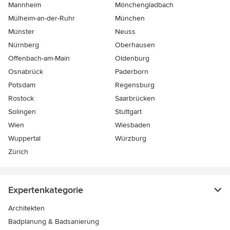
Mannheim
Mönchen­gladbach
Mülheim-an-der-Ruhr
München
Münster
Neuss
Nürnberg
Oberhausen
Offenbach-am-Main
Oldenburg
Osnabrück
Paderborn
Potsdam
Regensburg
Rostock
Saarbrücken
Solingen
Stuttgart
Wien
Wiesbaden
Wuppertal
Würzburg
Zürich
Expertenkategorie
Architekten
Badplanung & Badsanierung