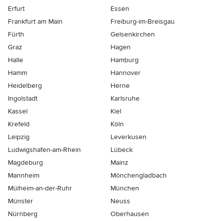
Erfurt
Essen
Frankfurt am Main
Freiburg-im-Breisgau
Fürth
Gelsenkirchen
Graz
Hagen
Halle
Hamburg
Hamm
Hannover
Heidelberg
Herne
Ingolstadt
Karlsruhe
Kassel
Kiel
Krefeld
Köln
Leipzig
Leverkusen
Ludwigshafen-am-Rhein
Lübeck
Magdeburg
Mainz
Mannheim
Mönchen­gladbach
Mülheim-an-der-Ruhr
München
Münster
Neuss
Nürnberg
Oberhausen