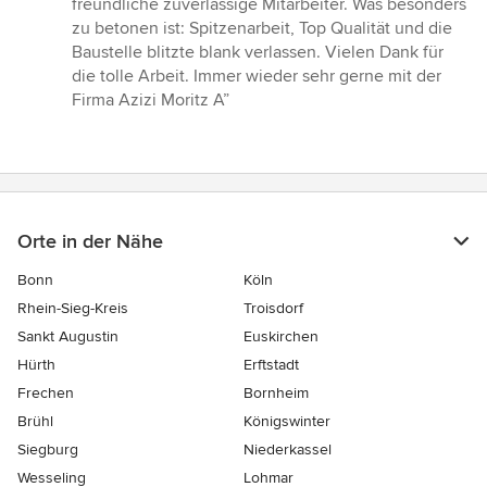
freundliche zuverlässige Mitarbeiter. Was besonders
von
zu betonen ist: Spitzenarbeit, Top Qualität und die
5
Baustelle blitzte blank verlassen. Vielen Dank für
Sternen
die tolle Arbeit. Immer wieder sehr gerne mit der
Firma Azizi Moritz A”
Orte in der Nähe
Bonn
Köln
Rhein-Sieg-Kreis
Troisdorf
Sankt Augustin
Euskirchen
Hürth
Erftstadt
Frechen
Bornheim
Brühl
Königswinter
Siegburg
Niederkassel
Wesseling
Lohmar