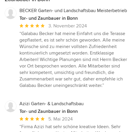
BECKER Garten- und Landschaftsbau Meisterbetrieb
Tor- und Zaunbauer in Bonn
Durchschnittliche
3. November 2024
Bewertung:
“Galabau Becker hat meine Einfahrt uns die Terasse
5
gepflastert, es ist sehr schön geworden. Alle meine
von
Wünsche sind zu meiner vollsten Zufriedenheit
5
kontinuierlich umgesetzt worden. Erstklassige
Sternen
Arbeiten! Wichtige Planungen sind mit Herrn Becker
vor Ort besprochen worden. Alle Mitarbeiter sind
sehr kompetent, umsichtig und freundlich, die
Zusammenarbeit war sehr gut, daher empfehle ich
Galabau Becker uneingeschränkt weiter.”
Azizi Garten- & Landschaftsbau
Tor- und Zaunbauer in Bonn
Durchschnittliche
5. Mai 2024
Bewertung:
“Firma Azizi hat sehr schöne kreative Ideen. Sehr
5