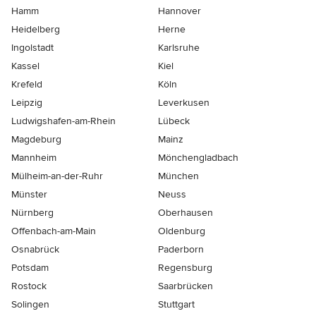
Hamm
Hannover
Heidelberg
Herne
Ingolstadt
Karlsruhe
Kassel
Kiel
Krefeld
Köln
Leipzig
Leverkusen
Ludwigshafen-am-Rhein
Lübeck
Magdeburg
Mainz
Mannheim
Mönchen­gladbach
Mülheim-an-der-Ruhr
München
Münster
Neuss
Nürnberg
Oberhausen
Offenbach-am-Main
Oldenburg
Osnabrück
Paderborn
Potsdam
Regensburg
Rostock
Saarbrücken
Solingen
Stuttgart