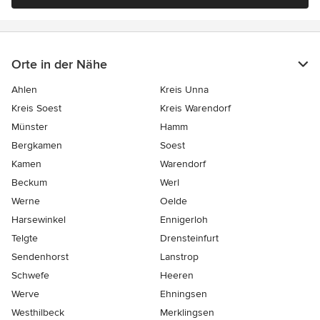
Orte in der Nähe
Ahlen
Kreis Unna
Kreis Soest
Kreis Warendorf
Münster
Hamm
Bergkamen
Soest
Kamen
Warendorf
Beckum
Werl
Werne
Oelde
Harsewinkel
Ennigerloh
Telgte
Drensteinfurt
Sendenhorst
Lanstrop
Schwefe
Heeren
Werve
Ehningsen
Westhilbeck
Merklingsen