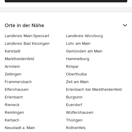
Orte in der Nähe
Landkreis Main-Spessart
Landkreis Würzburg
Landkreis Bad Kissingen
Lohr am Main
Karlstadt
Gemünden am Main
Marktheidenfeld
Hammelburg
Arnstein
Rimpar
Zellingen
Oberthulba
Frammersbach
Zell am Main
Elfershausen
Erlenbach bei Marktheidenfeld
Erlenbach
Burgsinn
Rieneck
Euerdorf
Remlingen
Wülfershausen
Karbach
Thüngen
Neustadt a. Main
Rothenfels