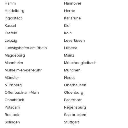
Hamm
Hannover
Heidelberg
Herne
Ingolstadt
Karlsruhe
Kassel
Kiel
Krefeld
Köln
Leipzig
Leverkusen
Ludwigshafen-am-Rhein
Lübeck
Magdeburg
Mainz
Mannheim
Mönchen­gladbach
Mülheim-an-der-Ruhr
München
Münster
Neuss
Nürnberg
Oberhausen
Offenbach-am-Main
Oldenburg
Osnabrück
Paderborn
Potsdam
Regensburg
Rostock
Saarbrücken
Solingen
Stuttgart