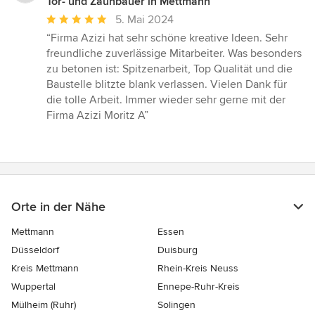
Tor- und Zaunbauer in Mettmann
Durchschnittliche
5. Mai 2024
Bewertung:
“Firma Azizi hat sehr schöne kreative Ideen. Sehr
5
freundliche zuverlässige Mitarbeiter. Was besonders
von
zu betonen ist: Spitzenarbeit, Top Qualität und die
5
Baustelle blitzte blank verlassen. Vielen Dank für
Sternen
die tolle Arbeit. Immer wieder sehr gerne mit der
Firma Azizi Moritz A”
Orte in der Nähe
Mettmann
Essen
Düsseldorf
Duisburg
Kreis Mettmann
Rhein-Kreis Neuss
Wuppertal
Ennepe-Ruhr-Kreis
Mülheim (Ruhr)
Solingen