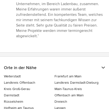
5
Unternehmen, im Bereich Ladenbau, zusammen.
von
Meine Erfahrungen waren immer äußerst
5
zufriedenstellend. Ein kompetentes Team, welches
Sternen
mir immer mit seinem fachkundigen Wissen zur
Seite steht. Sehr gute Qualität zu fairen Preisen.
Meine Projekte werden immer termingerecht
abgewickelt.”
Orte in der Nähe
Weiterstadt
Frankfurt am Main
Landkreis Offenbach
Landkreis Darmstadt-Dieburg
Kreis Groß-Gerau
Main-Taunus-Kreis
Darmstadt
Offenbach am Main
Rüsselsheim
Dreieich
Hofheim am Taunus
Langen