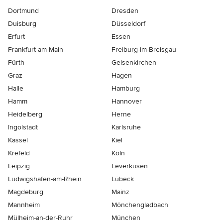
Dortmund
Dresden
Duisburg
Düsseldorf
Erfurt
Essen
Frankfurt am Main
Freiburg-im-Breisgau
Fürth
Gelsenkirchen
Graz
Hagen
Halle
Hamburg
Hamm
Hannover
Heidelberg
Herne
Ingolstadt
Karlsruhe
Kassel
Kiel
Krefeld
Köln
Leipzig
Leverkusen
Ludwigshafen-am-Rhein
Lübeck
Magdeburg
Mainz
Mannheim
Mönchen­gladbach
Mülheim-an-der-Ruhr
München