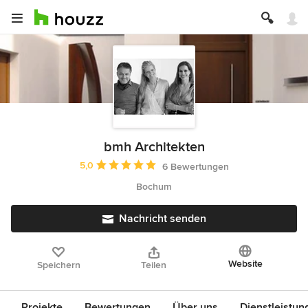
bmh Architekten
Durchschnittliche Bewertung: 5 von 5 Sternen
5,0
6 Bewertungen
Bochum
Nachricht senden
Website
Speichern
Teilen
Projekte
Bewertungen
Über uns
Dienstleistun