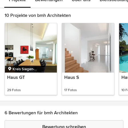
10 Projekte von bmh Architekten
Kreis Siegen-
Wittgenstein, Nordrhein-
Haus GT
Haus S
Ha
Westfalen, Deutschland
29 Fotos
17 Fotos
10 F
6 Bewertungen für bmh Architekten
Bewertung schreiben