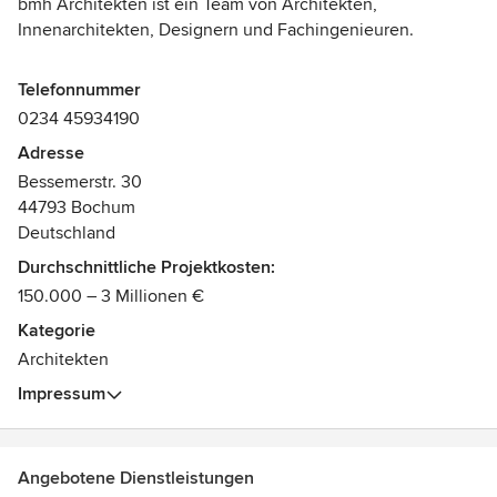
bmh Architekten ist ein Team von Architekten,
Innenarchitekten, Designern und Fachingenieuren.
Unsere Tätigkeitsschwerpunkte sind:
Telefonnummer
0234 45934190
Wohnbauten
Adresse
Innenarchitektur
Bessemerstr. 30
Bauten für Industrie, Verwaltung und Medizin
44793 Bochum
Betreutes Wohnen und Pflege
Deutschland
Bauen im Bestand
Projektentwicklung
Durchschnittliche Projektkosten:
150.000 – 3 Millionen €
Als Generalplaner bieten wir unseren Bauherren auf
Kategorie
Wunsch alle notwendigen Planungsleistungen aus einer
Architekten
Hand.
Impressum
Die hier vorgestellten Projekte sind eine kleine Auswahl
aus den Jahren seit der Bürogründung in 2005.
Angebotene Dienstleistungen
Die Projekte unterlagen allesamt strengen wirtschaftlichen,