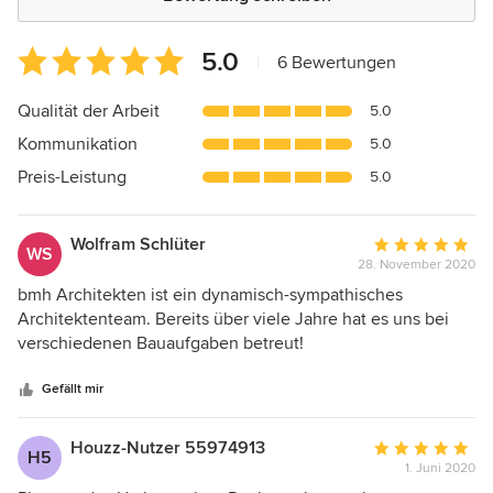
Durchschnittliche
5.0
|
6 Bewertungen
Bewertung:
5
Qualität der Arbeit
5.0
von
Kommunikation
5.0
5
Sternen
Preis-Leistung
5.0
Wolfram Schlüter
Durchschnittlic
WS
28. November 2020
Bewertung:
5
bmh Architekten ist ein dynamisch-sympathisches
von
Architektenteam. Bereits über viele Jahre hat es uns bei
5
verschiedenen Bauaufgaben betreut!
Sternen
Gefällt mir
Houzz-Nutzer 55974913
Durchschnittlic
H5
1. Juni 2020
Bewertung: