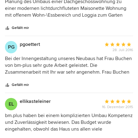
5
Planung des Umbaus einer Dachgeschosswohnung zu
von
einer modernen lichtdurchfluteten Maisonette Wohnung
5
mit offenem Wohn-\Essbereich und Loggia zum Garten
Sternen
Ausbau des Trockenbodens zu Wohnraum und Ausbau des
Spitzbodens Erstellung und Einreichung des Bauantrags
Gefällt mir
pgoettert
Durchschnittlic
PG
28. Juli 2016
Bewertung:
5
Bei der Innengestaltung unseres Neubaus hat Frau Buchen
von
von bm-plus sehr gute Arbeit geleistet. Die
5
Zusammenarbeit mit Ihr war sehr angenehm. Frau Buchen
Sternen
hat bei uns einen kompetenten, zuverlässigen und
sympathischen Eindruck hinterlassen. Sie ist auf unsere
Gefällt mir
Wünsche eingegangen und hat Sie toll umgesetzt. Wir
würden Sie jederzeit wieder beauftragen.
ellikasteleiner
Durchschnittlic
EL
16. Dezember 2015
Bewertung:
5
bm.plus haben bei einem komplizierten Umbau Kompetenz
von
und Zuverlässigkeit bewiesen. Das Budget wurde
5
eingehalten, obwohl das Haus uns allen viele
Sternen
Überraschungen bescherte. Besonders erfreulich: Frau