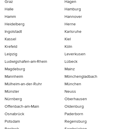
Graz
Hagen
Halle
Hamburg
Hamm
Hannover
Heidelberg
Herne
Ingolstadt
Karlsruhe
Kassel
Kiel
Krefeld
Köln
Leipzig
Leverkusen
Ludwigshafen-am-Rhein
Lübeck
Magdeburg
Mainz
Mannheim
Mönchen­gladbach
Mülheim-an-der-Ruhr
München
Münster
Neuss
Nürnberg
Oberhausen
Offenbach-am-Main
Oldenburg
Osnabrück
Paderborn
Potsdam
Regensburg
Rostock
Saarbrücken