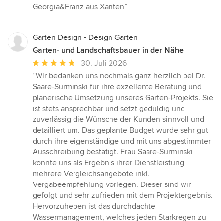
Georgia&Franz aus Xanten”
Garten Design - Design Garten
Garten- und Landschaftsbauer in der Nähe
Durchschnittliche
30. Juli 2026
Bewertung:
“Wir bedanken uns nochmals ganz herzlich bei Dr.
5
Saare-Surminski für ihre exzellente Beratung und
von
planerische Umsetzung unseres Garten-Projekts. Sie
5
ist stets ansprechbar und setzt geduldig und
Sternen
zuverlässig die Wünsche der Kunden sinnvoll und
detailliert um. Das geplante Budget wurde sehr gut
durch ihre eigenständige und mit uns abgestimmter
Ausschreibung bestätigt. Frau Saare-Surminski
konnte uns als Ergebnis ihrer Dienstleistung
mehrere Vergleichsangebote inkl.
Vergabeempfehlung vorlegen. Dieser sind wir
gefolgt und sehr zufrieden mit dem Projektergebnis.
Hervorzuheben ist das durchdachte
Wassermanagement, welches jeden Starkregen zu