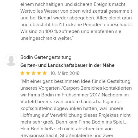
einem nachhaltigen und sicheren Ereignis macht.
Wertvolles Wasser von oben wird zentral gesammelt
und bei Bedarf wieder abgegeben. Alles bleibt grün
und übersteht heiß trockene Perioden unbeschadet.
Wir sind zu 100 % zufrieden und empfehlen sie
uneingeschränkt weiter.”
Bodin Gartengestaltung
Garten- und Landschaftsbauer in der Nähe
Durchschnittliche
10. März 2018
Bewertung:
“Mit einer ganz bestimmten Idee für die Gestaltung
5
unseres Vorgarten-/Carport-Bereiches kontaktierten
von
wir Firma Bodin im Frühsommer 2017. Nachdem im
5
Vorfeld bereits zwei andere Landschaftsgärtner
Sternen
kopfschüttelnd abgewunken hatten, war unsere
Hoffnung auf Verwirklichung dieses Projektes nicht
mehr sehr groß. Dann kam Firma Bodin ins Spiel...
Herr Bodin ließ sich nicht abschrecken von
Revisionsschacht, Straßenlaterne und zwei