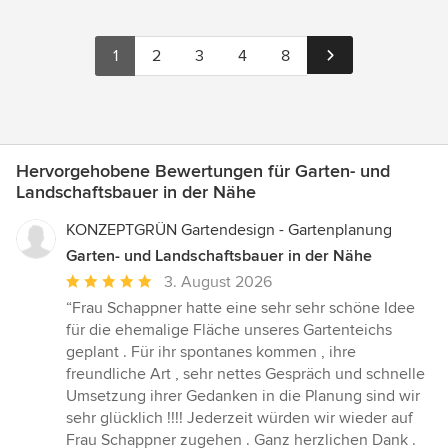
1
2
3
4
8
Hervorgehobene Bewertungen für Garten- und
Landschaftsbauer in der Nähe
KONZEPTGRÜN Gartendesign - Gartenplanung
Garten- und Landschaftsbauer in der Nähe
Durchschnittliche
3. August 2026
Bewertung:
“Frau Schappner hatte eine sehr sehr schöne Idee
5
für die ehemalige Fläche unseres Gartenteichs
von
geplant . Für ihr spontanes kommen , ihre
5
freundliche Art , sehr nettes Gespräch und schnelle
Sternen
Umsetzung ihrer Gedanken in die Planung sind wir
sehr glücklich !!!! Jederzeit würden wir wieder auf
Frau Schappner zugehen . Ganz herzlichen Dank .