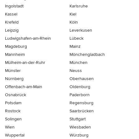
Ingolstadt
Karlsruhe
Kassel
Kiel
Krefeld
Köln
Leipzig
Leverkusen
Ludwigshafen-am-Rhein
Lübeck
Magdeburg
Mainz
Mannheim
Mönchen­gladbach
Mülheim-an-der-Ruhr
München
Münster
Neuss
Nürnberg
Oberhausen
Offenbach-am-Main
Oldenburg
Osnabrück
Paderborn
Potsdam
Regensburg
Rostock
Saarbrücken
Solingen
Stuttgart
Wien
Wiesbaden
Wuppertal
Würzburg