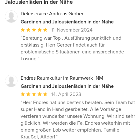
Jalousienläden in der Nähe
Dekoservice Andreas Gerber
Gardinen und Jalousienläden in der Nähe
Durchschnittliche
11. November 2024
Bewertung:
“Beratung war Top , Ausführung pünktlich und
5
erstklassig. Herr Gerber findet auch für
von
problematische Situationen eine ansprechende
5
Lösung.”
Sternen
Endres Raumkultur im Raumwerk_NM
Gardinen und Jalousienläden in der Nähe
Durchschnittliche
14. April 2023
Bewertung:
“Herr Endres hat uns bestens beraten. Sein Team hat
5
super Hand in Hand gearbeitet. Alle Vorhänge
von
verzieren wunderbar unsere Wohnung. Wir sind sehr
5
glücklich. Wir werden die Fa. Endres weiterhin mit
Sternen
einem großen Lob weiter empfehlen. Familie
Kräußel, Altdorf”