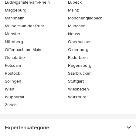
Ludwigshafen-am-Rhein
Lübeck
Magdeburg
Mainz
Mannheim
Mönchen­gladbach
Mülheim-an-der-Ruhr
München
Münster
Neuss
Nürnberg
Oberhausen
Offenbach-am-Main
Oldenburg
Osnabrück
Paderborn
Potsdam
Regensburg
Rostock
Saarbrücken
Solingen
Stuttgart
Wien
Wiesbaden
Wuppertal
Würzburg
Zürich
Expertenkategorie