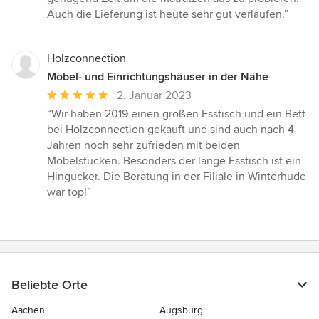
von
Auch die Lieferung ist heute sehr gut verlaufen.”
5
Sternen
Holzconnection
Möbel- und Einrichtungshäuser in der Nähe
Durchschnittliche
2. Januar 2023
Bewertung:
“Wir haben 2019 einen großen Esstisch und ein Bett
5
bei Holzconnection gekauft und sind auch nach 4
von
Jahren noch sehr zufrieden mit beiden
5
Möbelstücken. Besonders der lange Esstisch ist ein
Sternen
Hingucker. Die Beratung in der Filiale in Winterhude
war top!”
Beliebte Orte
Aachen
Augsburg