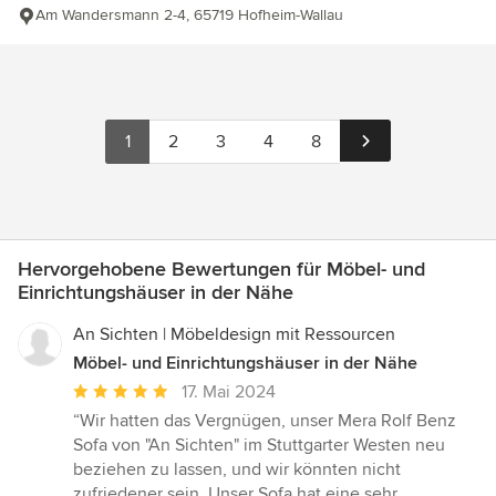
Am Wandersmann 2-4, 65719 Hofheim-Wallau
1
2
3
4
8
Hervorgehobene Bewertungen für Möbel- und
Einrichtungshäuser in der Nähe
An Sichten | Möbeldesign mit Ressourcen
Möbel- und Einrichtungshäuser in der Nähe
Durchschnittliche
17. Mai 2024
Bewertung:
“Wir hatten das Vergnügen, unser Mera Rolf Benz
5
Sofa von "An Sichten" im Stuttgarter Westen neu
von
beziehen zu lassen, und wir könnten nicht
5
zufriedener sein. Unser Sofa hat eine sehr