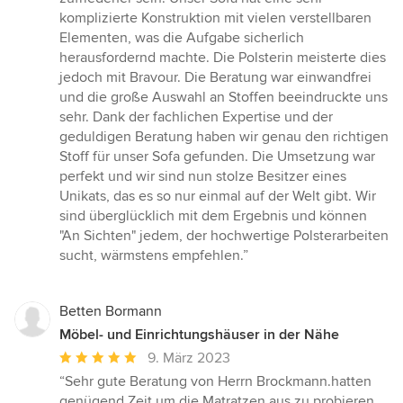
Sternen
komplizierte Konstruktion mit vielen verstellbaren
Elementen, was die Aufgabe sicherlich
herausfordernd machte. Die Polsterin meisterte dies
jedoch mit Bravour. Die Beratung war einwandfrei
und die große Auswahl an Stoffen beeindruckte uns
sehr. Dank der fachlichen Expertise und der
geduldigen Beratung haben wir genau den richtigen
Stoff für unser Sofa gefunden. Die Umsetzung war
perfekt und wir sind nun stolze Besitzer eines
Unikats, das es so nur einmal auf der Welt gibt. Wir
sind überglücklich mit dem Ergebnis und können
"An Sichten" jedem, der hochwertige Polsterarbeiten
sucht, wärmstens empfehlen.”
Betten Bormann
Möbel- und Einrichtungshäuser in der Nähe
Durchschnittliche
9. März 2023
Bewertung:
“Sehr gute Beratung von Herrn Brockmann.hatten
5
genügend Zeit um die Matratzen aus zu probieren.