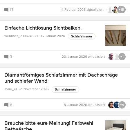
17
11. Februar 2026
aktualisiert
+15
Einfache Lichtlösung Sichtbalken.
webuser_790674559
15. Januar 2026
Schlafzimmer
3
20. Januar 2026
aktualisiert
+1
Diamantförmiges Schlafzimmer mit Dachschräge
und schiefer Wand
marv_el
2. November 2025
Schlafzimmer
6
8. Januar 2026
aktualisiert
+4
Brauche bitte eure Meinung! Farbwahl
Bettwäsche