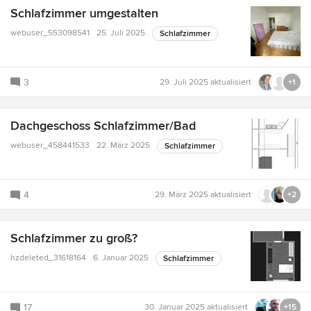
Schlafzimmer umgestalten
webuser_553098541
25. Juli 2025
Schlafzimmer
3
29. Juli 2025
aktualisiert
+1
Dachgeschoss Schlafzimmer/Bad
webuser_458441533
22. März 2025
Schlafzimmer
4
29. März 2025
aktualisiert
+2
Schlafzimmer zu groß?
hzdeleted_31618164
6. Januar 2025
Schlafzimmer
17
30. Januar 2025
aktualisiert
+15