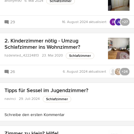
anonym90
6. Mai 2024
Schlafzimmer
29
16. August 2024
aktualisiert
+27
2. Kinderzimmer nötig - Umzug
Schlafzimmer ins Wohnzimmer?
hzdeleted_42224813
23. Mai 2020
Schlafzimmer
26
6. August 2024
aktualisiert
+24
Tipps für Sessel im Jugendzimmer?
navinci
29. Juli 2024
Schlafzimmer
Schreibe den ersten Kommentar
Zimmer zu klein? Hilfe!