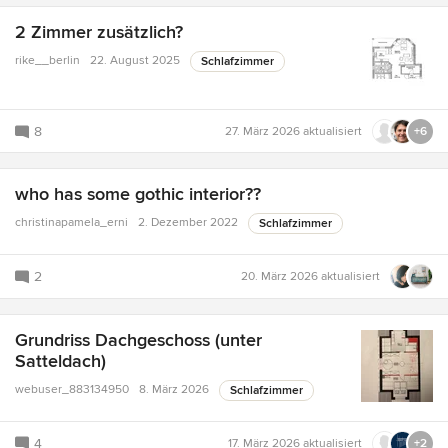
2 Zimmer zusätzlich?
rike__berlin
22. August 2025
Schlafzimmer
8
27. März 2026
aktualisiert
+6
who has some gothic interior??
christinapamela_erni
2. Dezember 2022
Schlafzimmer
2
20. März 2026
aktualisiert
Grundriss Dachgeschoss (unter
Satteldach)
webuser_883134950
8. März 2026
Schlafzimmer
4
17. März 2026
aktualisiert
+2