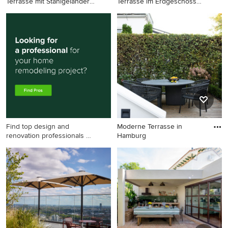
Terrasse mit Stahlgeländer
Terrasse im Erdgeschoss
in S
mit Sta
Unbedeckte Moderne
Überdachte Moderne
Terrasse mit Stahlgeländer in
Terrasse im Erdgeschoss mit
Sonstige
Stahlgeländer in München
Find top design and
Moderne Terrasse in
renovation professionals on
Hamburg
Houzz
Moderne Terrasse in
Hamburg