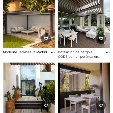
Terrasse in Berlin
Moderne Terrasse in Madrid
Instalación de pérgola
CODE contemporánea en
Moderne Terrasse in Madrid
vivie
Mittelgroße Moderne Pergola
Terrasse im Innenhof in
Madrid