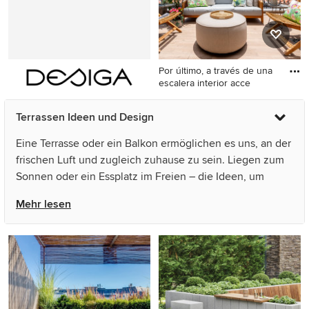
Por último, a través de una
escalera interior acce
Große Moderne Dachterrasse
Terrassen Ideen und Design
im Dach in Malaga
Eine Terrasse oder ein Balkon ermöglichen es uns, an der
frischen Luft und zugleich zuhause zu sein. Liegen zum
Sonnen oder ein Essplatz im Freien – die Ideen, um
Terrassen zu gestalten, sind so vielfältig wie die
Mehr lesen
Möglichkeiten, sie zu nutzen. Entdecken Sie auf Houzz
als Inspiration für Ihre Terrassengestaltung Ideen und
Bilder aus aller Welt. Vom Bodenbelag für die
Holzterrasse bis zum Sonnenschutz für die Dachterrasse,
finden Sie auf den Fotos Anregungen und Beispiele, wie
Sie eine Terrasse so anlegen und gestalten, dass sie nicht
nur attraktive Ausblicke liefert, sondern selbst zum