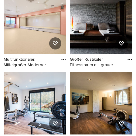
Industrial Fitnessraum mit
Grenoble
grauer Wandfarbe und
grauem Boden in Barcelona
Multifunktionaler,
Großer Rustikaler
Mittelgroßer Moderner
Fitnessraum mit grauer
Fitnessra
Wandfarbe
Multifunktionaler,
Großer Rustikaler
Mittelgroßer Moderner
Fitnessraum mit grauer
Fitnessraum mit beigem
Wandfarbe in München
Boden in Osaka