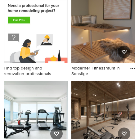
Moderner Fitnessraum in
Uriger Fitnessraum in
Düsseldorf
Sonstige
Find top design and
Moderner Fitnessraum in
renovation professionals on
Sonstige
Houzz
Moderner Fitnessraum in
Sonstige