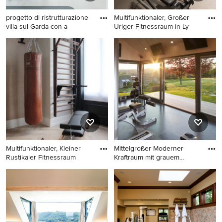
progetto di ristrutturazione
Multifunktionaler, Großer
villa sul Garda con a
Uriger Fitnessraum in Ly
Multifunktionaler, Großer
Multifunktionaler, Großer
Moderner Fitnessraum mit
Uriger Fitnessraum in Lyon
weißer Wandfarbe und
weißem Boden in Mailand
Multifunktionaler, Kleiner
Mittelgroßer Moderner
Rustikaler Fitnessraum
Kraftraum mit grauem
Boden i
Multifunktionaler, Kleiner
Mittelgroßer Moderner
Rustikaler Fitnessraum mit
Kraftraum mit grauem Boden
hellem Holzboden und
in Sonstige
braunem Boden in Sonstige