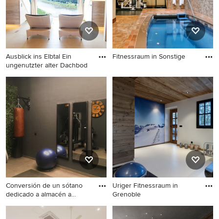
Ausblick ins Elbtal Ein
Fitnessraum in Sonstige
ungenutzter alter Dachbod
Fitnessraum in Sonstige
Landhausstil Fitnessraum in
Dresden
Conversión de un sótano
Uriger Fitnessraum in
dedicado a almacén a
Grenoble
gimna
Multifunktionaler, Kleiner
Uriger Fitnessraum in